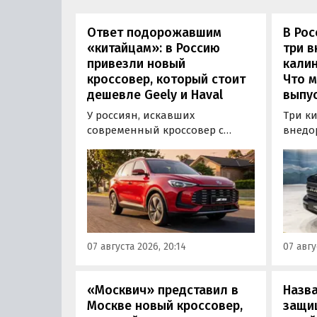
Ответ подорожавшим
В Ро
«китайцам»: в Россию
три 
привезли новый
калин
кроссовер, который стоит
Что м
дешевле Geely и Haval
выпус
У россиян, искавших
Три к
современный кроссовер с
внедо
богатым оснащением и по
Wall г
доступной цене, теперь есть
калин
еще один вариант с китайского
«Автот
рынка — MG ZS. В Китае он
Tank 4
стоит от 900 000 рублей по
успеш
текущему курсу, а в РФ с учетом
серти
всех расходов за него нужно
Одобр
07 августа 2026, 20:14
07 авгу
отдать минимум 1 500 000
трансп
рублей, выяснили
«Автоновости дня».
«Москвич» представил в
Назв
Москве новый кроссовер,
защи