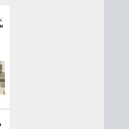
:
он
.
а