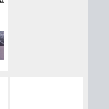
аз
ии
ый
за
15
0