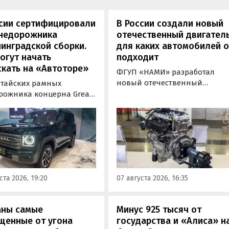
ссии сертифицировали
В России создали новый
внедорожника
отечественный двигатель
инградской сборки.
для каких автомобилей 
огут начать
подходит
кать на «Автоторе»
ФГУП «НАМИ» разработал
новый отечественный
итайских рамных
бензиновый двигатель для
рожника концерна Great
наземного транспорта,
отовы к производству на
получивший индекс 414320.
инградском заводе
Корреспонденту
ор». Речь о Haval H9,
«Автоновостей дня» удалось
00 и Tank 500, которые
лично ознакомиться с
но прошли
новинкой на выставке
фикацию и получили
«Иннопром» в Екатеринбурге
ения типа
ста 2026, 19:20
07 августа 2026, 16:35
ортного средства (ОТТС).
аны самые
Минус 925 тысяч от
щенные от угона
государства и «Алиса» н