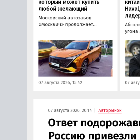
который может купить
китай
любой желающий
Haval
лиде
Московский автозавод
«Москвич» продолжает
Абсол
«промотировать» кроссоверы
угона
новой М-серии, спрос на
сущест
которые сейчас растет. На днях
могут 
на автомобильном фестивале
злоум
«ПроДвижение» на ВДНХ в
всего 
Москве в числе прочих
машин
моделей «Москвича» был
являют
представлен семиместный
сообщ
07 августа 2026, 15:42
07 авгу
кроссовер М90.
учред
сервис
Курча
07 августа 2026, 20:14
Авторынок
Ответ подорожав
Россию привезли 