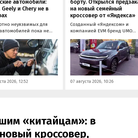
ские автомобили:
борту. Открылся предзак
, Geely и Chery не в
на новый семейный
рах
кроссовер от «Яндекса»
ютно неуязвимых для
Созданный «Яндексом» и
 автомобилей пока не
компанией EVM бренд UMO
вует, но есть те, которые
объявил цены и комплектац
доставить
на свою вторую модель
ышленникам больше
- полноразмерный гибридн
сложностей. Из китайских
кроссовер UMO 8 с полным
 таковыми сегодня
приводом. Его уже можно
ся модели Li и BYD,
заказать в двух версиях: Max 
ил в эфире радио РБК
5 915 000 рублей и Ultra за 6 4
ста 2026, 12:52
07 августа 2026, 10:26
итель федерального
000 рублей без учета
а «Угона.нет» Алексей
госсубсидии в размере 925 00
нов.
рублей.
шим «китайцам»: в
новый кроссовер,