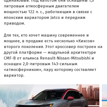
одинаковый. Под капотом они оснащены 1,5
литровым атмосферным двигателем
мощностью 122 л. с., работающим в связке с
японским вариатором Jatco и передним
приводом.
Для тех, кто хочет машину современнее и
мощнее, в продаже есть несколько «Киксов»
второго поколения. Этот кроссовер построен на
другой платформе — модульной архитектуре
CMF-B от альянса Renault-Nissan-Mitsubishi и
оснащен 2,0-литровым 143-сильным
«атмосферником», пару которому составляет
вариатор.