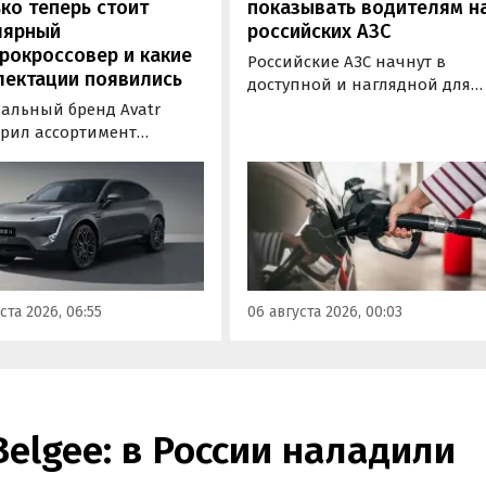
ко теперь стоит
показывать водителям н
лярный
российских АЗС
рокроссовер и какие
Российские АЗС начнут в
лектации появились
доступной и наглядной для
водителей форме публикова
альный бренд Avatr
информацию об
рил ассортимент
экологическом классе
ектаций электрического
отпускаемого топлива. Это
вера Avatr 11 в России
позволит автовладельцам
ми 2026 года. Вместе с
осознанно выбрать топливо
з его прайс-листа
определенного класса — от
ло единственное
«Евро-2» до «Евро-5»,
приводное исполнение,
сообщили в Минэнерго РФ.
имальная цена модели
ста 2026, 06:55
06 августа 2026, 00:03
а на 760 тыс. рублей,
или «Автоновости дня».
Belgee: в России наладили