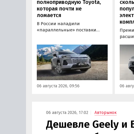
полноприводную Toyota,
сколь
которая почти не
попу
ломается
элект
комп
В России наладили
«параллельные» поставки
Преми
нового кроссовера Toyota
расши
Wildlander, который является
компл
копией RAV4 для китайского
кроссо
рынка. Там он стоит минимум 2
версия
000 000 рублей по текущему
этим и
курсу, а у нас с учетом всех
исчез
расходов цены на них стартуют
задне
от 3 700 000 рублей, выяснили
а мин
06 августа 2026, 09:56
06 авгу
«Автоновости дня».
выросл
выясн
06 августа 2026, 17:02
Авторынок
Дешевле Geely и 