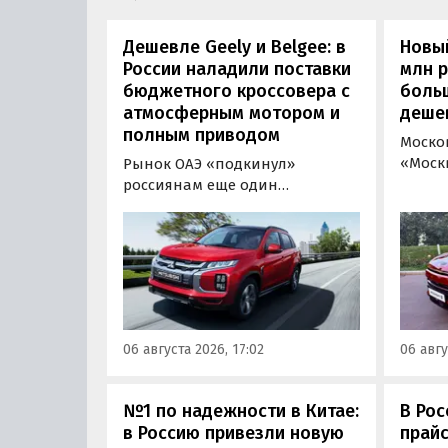
Дешевле Geely и Belgee: в
Новый
России наладили поставки
млн 
бюджетного кроссовера с
боль
атмосферным мотором и
деше
полным приводом
Моско
«Моск
Рынок ОАЭ «подкинул»
прода
россиянам еще один
кроссо
кроссовер, который годами
прямо
продавался в России
тыс. р
официально. Речь о Mitsubishi
скидк
ASX: у дилеров в Эмиратах он
новог
стоит примерно от 1 600 000
2026 г
рублей по текущему курсу, а у
по 31 
нас с учетом всех расходов
06 августа 2026, 17:02
06 авгу
пресс
цены на него стартуют от 2 251
800 рублей, узнали
«Автоновости дня».
№1 по надежности в Китае:
В Рос
в Россию привезли новую
прайс