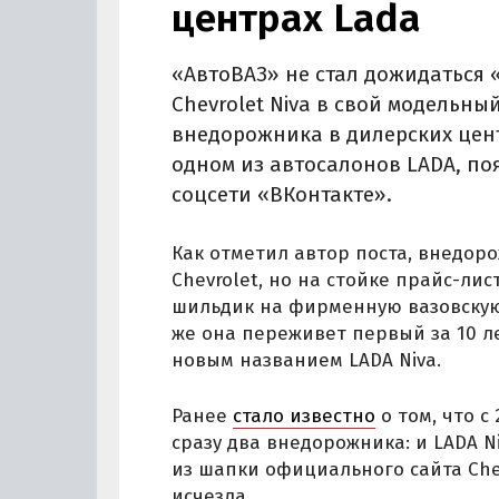
центрах Lada
«АвтоВАЗ» не стал дожидаться
Chevrolet Niva в свой модельны
внедорожника в дилерских цен
одном из автосалонов LADA, по
соцсети «ВКонтакте».
Как отметил автор поста, внедо
Chevrolet, но на стойке прайс-ли
шильдик на фирменную вазовскую 
же она переживет первый за 10 л
новым названием LADA Niva.
Ранее
стало известно
о том, что с
сразу два внедорожника: и LADA Ni
из шапки официального сайта Chev
исчезла.