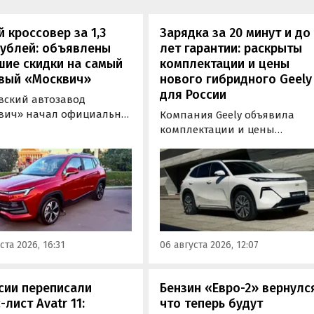
 кроссовер за 1,3
Зарядка за 20 минут и до
рублей: объявлены
лет гарантии: раскрыты
шие скидки на самый
комплектации и цены
вый «Москвич»
нового гибридного Geely
для России
вский автозавод
вич» начал официально
Компания Geely объявила
вать компактный
комплектации и цены
вер «Москвич 3» с
гибридного кроссовера EX5 в
й выгодой в размере 360
новой версии EM-R с силово
ублей. Получить такую
установкой последовательно
у можно при покупке
типа. Автомобиль оснащен
о автомобиля 2025 или
инновационной системой п
ода выпуска в период с 4
названием Electric Motor
августа, сообщили в
Extended Range (EM-R) и може
ста 2026, 16:31
06 августа 2026, 12:07
-службе компании.
заряжаться от 30 до 80% всег
за 20 минут.
сии переписали
Бензин «Евро-2» вернулс
-лист Avatr 11:
что теперь будут