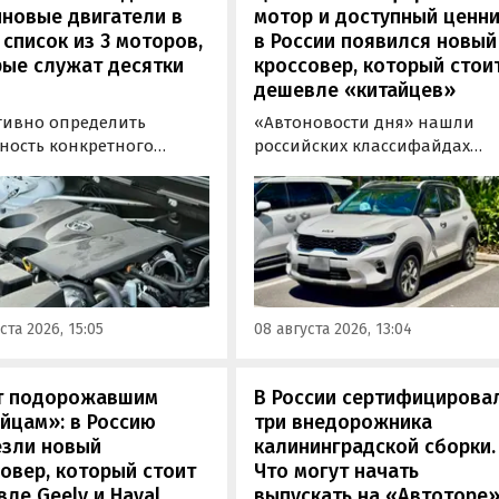
новые двигатели в
мотор и доступный ценни
 список из 3 моторов,
в России появился новый
рые служат десятки
кроссовер, который стои
дешевле «китайцев»
тивно определить
«Автоновости дня» нашли
ность конкретного
российских классифайдах
еля бывает непросто,
штучные предложения о
ьку его срок службы
поставке нового Kia Sonet. Эт
зависит от качества
кроссовер компактнее Seltos,
живания и условий
возят его к нам в основном и
атации. Тем не менее
Китая, предлагая автомобил
ews составил ТОП-3 самых
уже с доставкой, растаможко
ных бензиновых
всеми документами для
ста 2026, 15:05
08 августа 2026, 13:04
в, которые могут не
постановки на учет в ГАИ.
влять проблем
илетиями.
т подорожавшим
В России сертифицирова
йцам»: в Россию
три внедорожника
езли новый
калининградской сборки.
овер, который стоит
Что могут начать
ле Geely и Haval
выпускать на «Автоторе