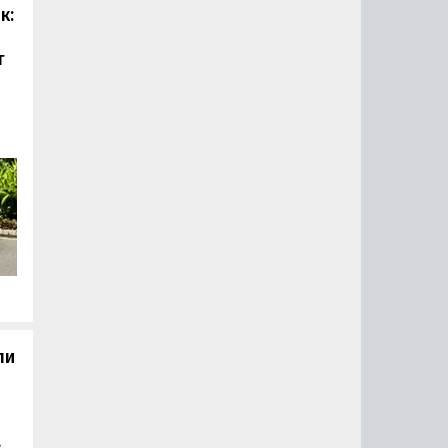
к:
т
о
 а
з
и
й и
ли
»