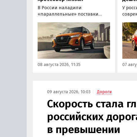
В России наладили
У росс
«параллельные» поставки
совре
компактных кроссоверов
богат
Nissan Kicks, которые
доступ
официально продаются в
еще о
Китае, США, на Ближнем
рынка 
Востоке и в Юго-Восточной
стоит 
Азии. В основном к нам
текуще
попадают машины китайской
всех р
08 августа 2026, 11:35
07 авгу
сборки, стоящие на одном из
отдать
классифайдов минимум 1 350
рубле
000 рублей, узнали
«Авто
«Автоновости дня».
09 августа 2026, 10:03
Дороги
Скорость стала г
российских дорог
в превышении