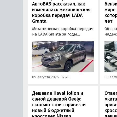
АвтоВАЗ рассказал, как
бензи
изменилась механическая
мире:
коробка передач LADA
кото
Granta
лет
Механическая коробка передач
Объек
на LADA Granta за годы
надеж
производства модели заметно
двигат
изменилась. «АвтоВАЗ»
поскол
рассказал, что после
прямо 
модернизации трансмиссия
обслу
получила тросовый привод,
эксплу
иной механизм переключения
Auton
и главную пару с
надеж
09 августа 2026, 07:40
08 авгу
передаточным числом 3,9
моторо
вместо 3,7.
доста
десят
Дешевле Haval Jolion и
Отве
самой дешевой Geely:
«кита
сколько стоит привезти
прив
новый бюджетный
кросс
кроссовер Nissan
дешев