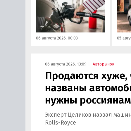
отпускаемого топлива. Это
может
позволит автовладельцам
азиатс
осознанно выбрать топливо
Mitsub
определенного класса — от
он сто
«Евро-2» до «Евро-5»,
текуще
сообщили в Минэнерго РФ.
Екатер
06 августа 2026, 00:03
05 авгу
600 00
«Авто
06 августа 2026, 13:09
Авторынок
Продаются хуже, ч
названы автомоб
нужны россиянам
Эксперт Целиков назвал машин
Rolls-Royce