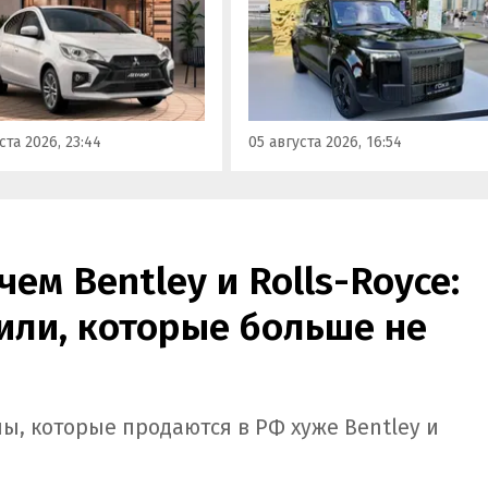
Модель получила Одобрение
 подойти популярный у
типа транспортного средств
ких таксистов седан
(ОТТС), позволяющее
ishi Attrage. В Таиланде
выпускаться на
ит от 1 380 000 рублей по
калининградском заводе
му курсу, а «частник» из
«Автотор» с российским VIN-
инбурга просит за него 1
ста 2026, 23:44
05 августа 2026, 16:54
номером.
0 рублей, узнали
новости дня».
ем Bentley и Rolls-Royce:
или, которые больше не
ы, которые продаются в РФ хуже Bentley и