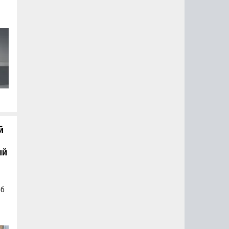
о
,
.
й
ый
об
а