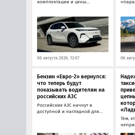
комплектации и цены
«пара
гибридного кроссовера EX5 в
нового
новой версии EM-R с силовой
Wildla
установкой последовательного
копие
типа. Автомобиль оснащен
рынка
инновационной системой под
000 00
названием Electric Motor
курсу,
Extended Range (EM-R) и может
расход
заряжаться от 30 до 80% всего
от 3 7
06 августа 2026, 12:07
06 авгу
за 20 минут.
«Авто
Бензин «Евро-2» вернулся:
Наде
что теперь будут
такси
показывать водителям на
приве
российских АЗС
цепн
кото
Российские АЗС начнут в
«Лад
доступной и наглядной для
водителей форме публиковать
Тем, к
информацию об
непри
экологическом классе
автом