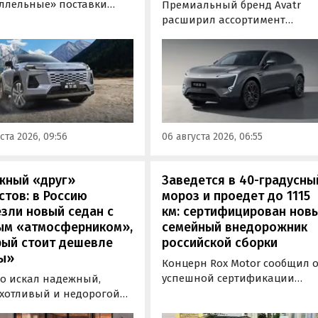
ллельные» поставки
Премиальный бренд Avatr
 кроссовера Toyota
расширил ассортимент
nder, который является
комплектаций электрическог
й RAV4 для китайского
кроссовера Avatr 11 в России
. Там он стоит минимум 2
версиями 2026 года. Вместе с
0 рублей по текущему
этим из его прайс-листа
 а у нас с учетом всех
исчезло единственное
ов цены на них стартуют
заднеприводное исполнение
00 000 рублей, выяснили
а минимальная цена модели
ста 2026, 09:56
06 августа 2026, 06:55
новости дня».
выросла на 760 тыс. рублей,
выяснили «Автоновости дня»
жный «друг»
Заведется в 40-градусны
стов: в Россию
мороз и проедет до 1115
зли новый седан с
км: сертифицирован нов
ым «атмосферником»,
семейный внедорожник
рый стоит дешевле
российской сборки
ы»
Концерн Rox Motor сообщил 
успешной сертификации
то искал надежный,
премиального внедорожник
хотливый и недорогой
Rox 01 российской сборки.
обиль «на каждый день»,