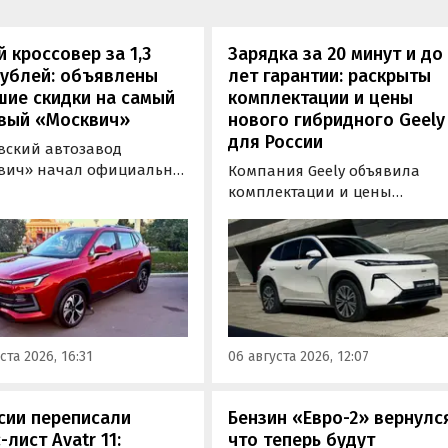
 кроссовер за 1,3
Зарядка за 20 минут и до
рублей: объявлены
лет гарантии: раскрыты
шие скидки на самый
комплектации и цены
вый «Москвич»
нового гибридного Geely
для России
вский автозавод
вич» начал официально
Компания Geely объявила
вать компактный
комплектации и цены
вер «Москвич 3» с
гибридного кроссовера EX5 в
й выгодой в размере 360
новой версии EM-R с силово
ублей. Получить такую
установкой последовательно
у можно при покупке
типа. Автомобиль оснащен
о автомобиля 2025 или
инновационной системой п
ода выпуска в период с 4
названием Electric Motor
августа, сообщили в
Extended Range (EM-R) и може
ста 2026, 16:31
06 августа 2026, 12:07
-службе компании.
заряжаться от 30 до 80% всег
за 20 минут.
сии переписали
Бензин «Евро-2» вернулс
-лист Avatr 11:
что теперь будут