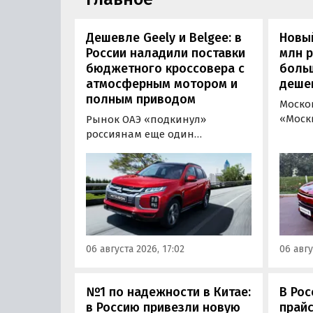
Дешевле Geely и Belgee: в
Новый
России наладили поставки
млн 
бюджетного кроссовера с
боль
атмосферным мотором и
деше
полным приводом
Моско
«Моск
Рынок ОАЭ «подкинул»
прода
россиянам еще один
кроссо
кроссовер, который годами
прямо
продавался в России
тыс. р
официально. Речь о Mitsubishi
скидк
ASX: у дилеров в Эмиратах он
новог
стоит примерно от 1 600 000
2026 г
рублей по текущему курсу, а у
по 31 
нас с учетом всех расходов
06 августа 2026, 17:02
06 авгу
пресс
цены на него стартуют от 2 251
800 рублей, узнали
«Автоновости дня».
№1 по надежности в Китае:
В Рос
в Россию привезли новую
прайс