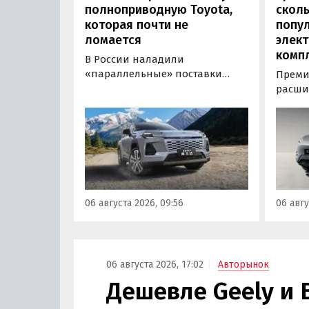
полноприводную Toyota,
сколь
которая почти не
попу
ломается
элект
комп
В России наладили
«параллельные» поставки
Преми
нового кроссовера Toyota
расши
Wildlander, который является
компл
копией RAV4 для китайского
кроссо
рынка. Там он стоит минимум 2
версия
000 000 рублей по текущему
этим и
курсу, а у нас с учетом всех
исчез
расходов цены на них стартуют
задне
от 3 700 000 рублей, выяснили
а мин
06 августа 2026, 09:56
06 авгу
«Автоновости дня».
выросл
выясн
06 августа 2026, 17:02
Авторынок
Дешевле Geely и 