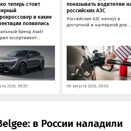
ко теперь стоит
показывать водителям н
лярный
российских АЗС
рокроссовер и какие
Российские АЗС начнут в
лектации появились
доступной и наглядной для
водителей форме публикова
альный бренд Avatr
информацию об
рил ассортимент
экологическом классе
ектаций электрического
отпускаемого топлива. Это
вера Avatr 11 в России
позволит автовладельцам
ми 2026 года. Вместе с
осознанно выбрать топливо
з его прайс-листа
определенного класса — от
ло единственное
«Евро-2» до «Евро-5»,
приводное исполнение,
сообщили в Минэнерго РФ.
имальная цена модели
ста 2026, 06:55
06 августа 2026, 00:03
а на 760 тыс. рублей,
или «Автоновости дня».
Belgee: в России наладили