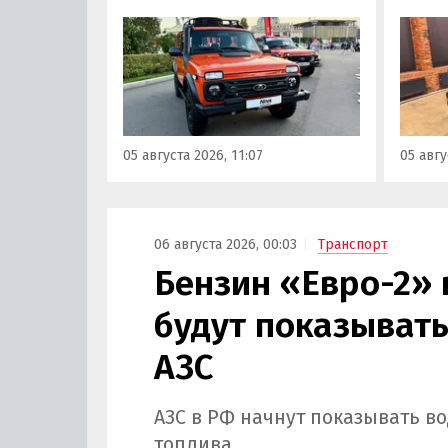
LADA в комплектациях 2024 и
листы
2025 годов выпуска до 31
F7 и 
августа 2026 года. При их
2025 г
покупке можно сэкономить от
миним
20 000 до 100 000 рублей,
моделе
выяснили «Автоновости дня» в
100 ты
ходе регулярного мониторинга
узнали
05 августа 2026, 11:07
05 авгу
прайс-листов LADA.
монит
дня».
06 августа 2026, 00:03
Транспорт
Бензин «Евро-2» 
будут показывать
АЗС
АЗС в РФ начнут показывать в
топлива