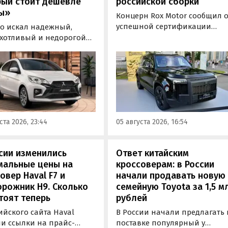
рый стоит дешевле
российской сборки
ы»
Концерн Rox Motor сообщил 
успешной сертификации
то искал надежный,
премиального внедорожник
хотливый и недорогой
Rox 01 российской сборки.
обиль «на каждый день»,
Модель получила Одобрение
 подойти популярный у
типа транспортного средств
ких таксистов седан
(ОТТС), позволяющее
ishi Attrage. В Таиланде
выпускаться на
ит от 1 380 000 рублей по
калининградском заводе
му курсу, а «частник» из
«Автотор» с российским VIN-
инбурга просит за него 1
ста 2026, 23:44
05 августа 2026, 16:54
номером.
0 рублей, узнали
новости дня».
сии изменились
Ответ китайским
мальные цены на
кроссоверам: в России
овер Haval F7 и
начали продавать новую
рожник H9. Сколько
семейную Toyota за 1,5 м
тоят теперь
рублей
ийского сайта Haval
В России начали предлагать 
ли ссылки на прайс-
поставке популярный у