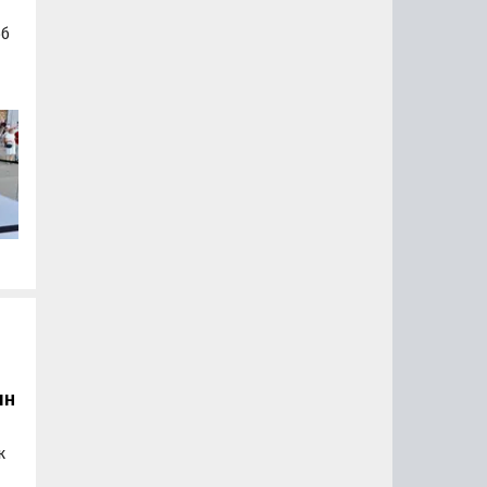
об
а
а
лн
к