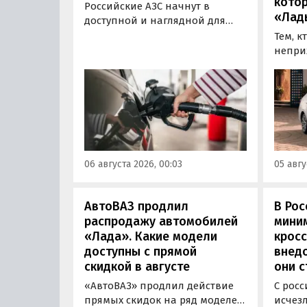
кото
Российские АЗС начнут в
«Лад
доступной и наглядной для
водителей форме публиковать
Тем, к
информацию об
непри
экологическом классе
автом
отпускаемого топлива. Это
может
позволит автовладельцам
азиатс
осознанно выбрать топливо
Mitsub
определенного класса — от
он сто
«Евро-2» до «Евро-5»,
текуще
сообщили в Минэнерго РФ.
Екатер
06 августа 2026, 00:03
05 авгу
600 00
«Авто
АвтоВАЗ продлил
В Рос
распродажу автомобилей
мини
«Лада». Какие модели
кросс
доступны с прямой
внедо
скидкой в августе
они с
«АвтоВАЗ» продлил действие
С росс
прямых скидок на ряд моделей
исчез