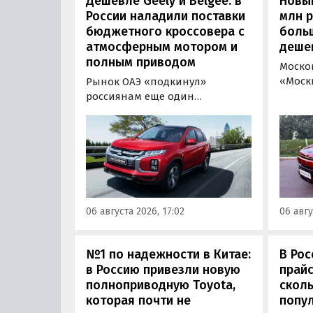
Дешевле Geely и Belgee: в
Новый
России наладили поставки
млн 
бюджетного кроссовера с
боль
атмосферным мотором и
деше
полным приводом
Моско
«Моск
Рынок ОАЭ «подкинул»
прода
россиянам еще один
кроссо
кроссовер, который годами
прямо
продавался в России
тыс. р
официально. Речь о Mitsubishi
скидк
ASX: у дилеров в Эмиратах он
новог
стоит примерно от 1 600 000
2026 г
рублей по текущему курсу, а у
по 31 
нас с учетом всех расходов
06 августа 2026, 17:02
06 авгу
пресс
цены на него стартуют от 2 251
800 рублей, узнали
«Автоновости дня».
№1 по надежности в Китае:
В Рос
в Россию привезли новую
прайс
полноприводную Toyota,
сколь
которая почти не
попу