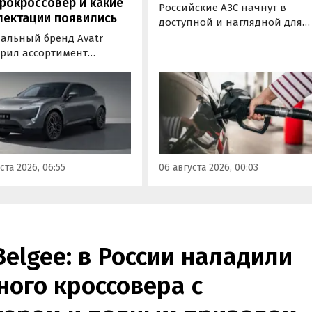
рокроссовер и какие
Российские АЗС начнут в
лектации появились
доступной и наглядной для
водителей форме публикова
альный бренд Avatr
информацию об
рил ассортимент
экологическом классе
ектаций электрического
отпускаемого топлива. Это
вера Avatr 11 в России
позволит автовладельцам
ми 2026 года. Вместе с
осознанно выбрать топливо
з его прайс-листа
определенного класса — от
ло единственное
«Евро-2» до «Евро-5»,
приводное исполнение,
сообщили в Минэнерго РФ.
имальная цена модели
ста 2026, 06:55
06 августа 2026, 00:03
а на 760 тыс. рублей,
или «Автоновости дня».
Belgee: в России наладили
ого кроссовера с