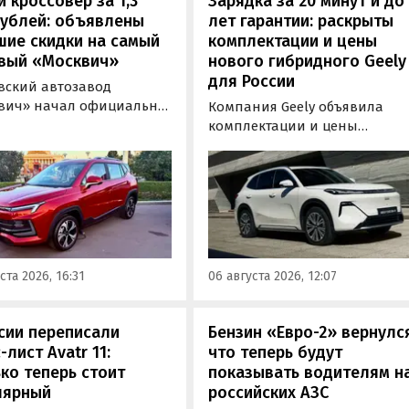
 кроссовер за 1,3
Зарядка за 20 минут и до
рублей: объявлены
лет гарантии: раскрыты
шие скидки на самый
комплектации и цены
вый «Москвич»
нового гибридного Geely
для России
вский автозавод
вич» начал официально
Компания Geely объявила
вать компактный
комплектации и цены
вер «Москвич 3» с
гибридного кроссовера EX5 в
й выгодой в размере 360
новой версии EM-R с силово
ублей. Получить такую
установкой последовательно
у можно при покупке
типа. Автомобиль оснащен
о автомобиля 2025 или
инновационной системой п
ода выпуска в период с 4
названием Electric Motor
августа, сообщили в
Extended Range (EM-R) и може
ста 2026, 16:31
06 августа 2026, 12:07
-службе компании.
заряжаться от 30 до 80% всег
за 20 минут.
сии переписали
Бензин «Евро-2» вернулс
-лист Avatr 11:
что теперь будут
ко теперь стоит
показывать водителям н
лярный
российских АЗС