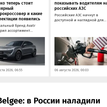
ко теперь стоит
показывать водителям н
лярный
российских АЗС
рокроссовер и какие
Российские АЗС начнут в
лектации появились
доступной и наглядной для
водителей форме публикова
альный бренд Avatr
информацию об
рил ассортимент
экологическом классе
ектаций электрического
отпускаемого топлива. Это
вера Avatr 11 в России
позволит автовладельцам
ми 2026 года. Вместе с
осознанно выбрать топливо
з его прайс-листа
определенного класса — от
ло единственное
«Евро-2» до «Евро-5»,
приводное исполнение,
сообщили в Минэнерго РФ.
имальная цена модели
ста 2026, 06:55
06 августа 2026, 00:03
а на 760 тыс. рублей,
или «Автоновости дня».
Belgee: в России наладили