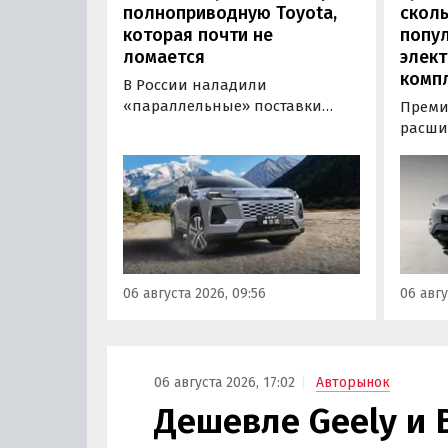
полноприводную Toyota,
сколь
которая почти не
попу
ломается
элект
комп
В России наладили
«параллельные» поставки
Преми
нового кроссовера Toyota
расши
Wildlander, который является
компл
копией RAV4 для китайского
кроссо
рынка. Там он стоит минимум 2
версия
000 000 рублей по текущему
этим и
курсу, а у нас с учетом всех
исчез
расходов цены на них стартуют
задне
от 3 700 000 рублей, выяснили
а мин
06 августа 2026, 09:56
06 авгу
«Автоновости дня».
выросл
выясн
06 августа 2026, 17:02
Авторынок
Дешевле Geely и 