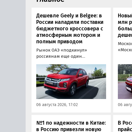
Дешевле Geely и Belgee: в
Новый
России наладили поставки
млн 
бюджетного кроссовера с
боль
атмосферным мотором и
деше
полным приводом
Моско
«Моск
Рынок ОАЭ «подкинул»
прода
россиянам еще один
кроссо
кроссовер, который годами
прямо
продавался в России
тыс. р
официально. Речь о Mitsubishi
скидк
ASX: у дилеров в Эмиратах он
новог
стоит примерно от 1 600 000
2026 г
рублей по текущему курсу, а у
по 31 
нас с учетом всех расходов
06 августа 2026, 17:02
06 авгу
пресс
цены на него стартуют от 2 251
800 рублей, узнали
«Автоновости дня».
№1 по надежности в Китае:
В Рос
в Россию привезли новую
прайс