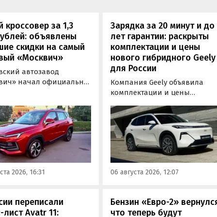
 кроссовер за 1,3
Зарядка за 20 минут и до
рублей: объявлены
лет гарантии: раскрыты
шие скидки на самый
комплектации и цены
вый «Москвич»
нового гибридного Geely
для России
вский автозавод
вич» начал официально
Компания Geely объявила
вать компактный
комплектации и цены
вер «Москвич 3» с
гибридного кроссовера EX5 в
й выгодой в размере 360
новой версии EM-R с силово
ублей. Получить такую
установкой последовательно
у можно при покупке
типа. Автомобиль оснащен
о автомобиля 2025 или
инновационной системой п
ода выпуска в период с 4
названием Electric Motor
августа, сообщили в
Extended Range (EM-R) и може
ста 2026, 16:31
06 августа 2026, 12:07
-службе компании.
заряжаться от 30 до 80% всег
за 20 минут.
сии переписали
Бензин «Евро-2» вернулс
-лист Avatr 11:
что теперь будут