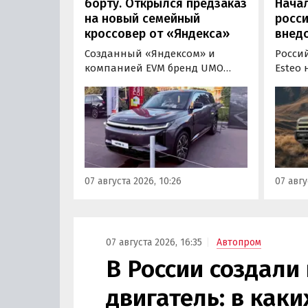
борту. Открылся предзаказ
Нача
на новый семейный
росс
кроссовер от «Яндекса»
внед
Созданный «Яндексом» и
Росси
компанией EVM бренд UMO
Esteo
объявил цены и комплектации
гибри
на свою вторую модель
Модел
- полноразмерный гибридный
устан
кроссовер UMO 8 с полным
типа, 
приводом. Его уже можно
покуп
заказать в двух версиях: Max за
дилерс
5 915 000 рублей и Ultra за 6 415
через
07 августа 2026, 10:26
07 авгу
000 рублей без учета
бренд
госсубсидии в размере 925 000
«Автон
рублей.
пресс-
07 августа 2026, 16:35
Автопром
В России создали
двигатель: в как