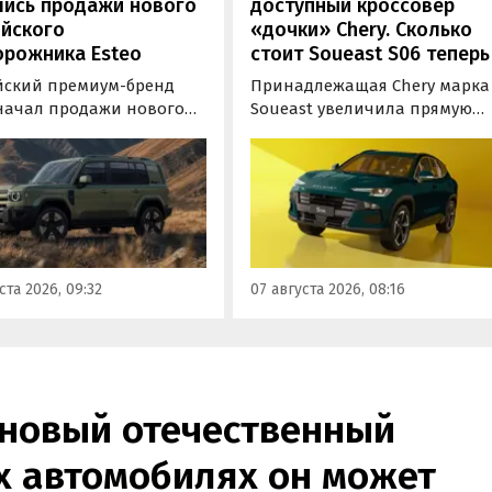
лись продажи нового
доступный кроссовер
ийского
«дочки» Chery. Сколько
орожника Esteo
стоит Soueast S06 теперь
йский премиум-бренд
Принадлежащая Chery марка
 начал продажи нового
Soueast увеличила прямую
дного внедорожника V27.
выгоду на свой самый
ь, оснащенная силовой
доступный кроссовер S06 в
овкой последовательного
России на 100 тыс. рублей.
уже доступна для
Теперь при его покупке мож
ки в официальных
сэкономить рекордные 250 ты
ких центрах Esteo и
рублей, узнали «Автоновости
 цифровые сервисы
дня» в ходе мониторинга
ста 2026, 09:32
07 августа 2026, 08:16
а, сообщили
прайс-листов марки.
овостям дня» в его
службе.
 новый отечественный
их автомобилях он может