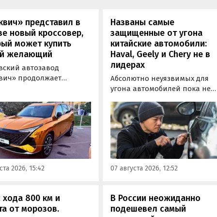
квич» представил в
Названы самые
е новый кроссовер,
защищенные от угона
рый может купить
китайские автомобили:
й желающий
Haval, Geely и Chery не в
лидерах
вский автозавод
вич» продолжает
Абсолютно неуязвимых для
отировать» кроссоверы
угона автомобилей пока не
М-серии, спрос на
существует, но есть те, котор
е сейчас растет. На днях
могут доставить
томобильном фестивале
злоумышленникам больше
вижение» на ВДНХ в
всего сложностей. Из китайск
е в числе прочих
машин таковыми сегодня
ей «Москвича» был
являются модели Li и BYD,
тавлен семиместный
сообщил в эфире радио РБК
ста 2026, 15:42
07 августа 2026, 12:52
вер М90.
учредитель федерального
сервиса «Угона.нет» Алексей
Курчанов.
 хода 800 км и
В России неожиданно
а от морозов.
подешевел самый