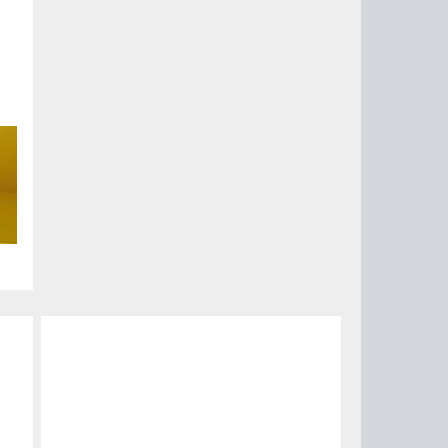
но
с.