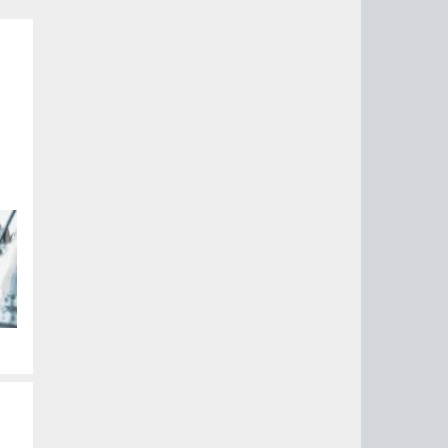
ые
их