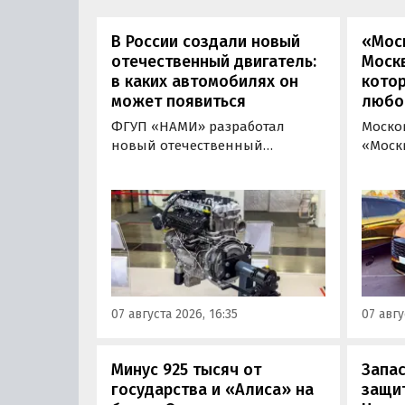
В России создали новый
«Мос
отечественный двигатель:
Москв
в каких автомобилях он
кото
может появиться
любо
ФГУП «НАМИ» разработал
Моско
новый отечественный
«Моск
бензиновый двигатель для
«пром
наземного транспорта,
новой 
получивший индекс 414320.
которы
Корреспонденту
на ав
«Автоновостей дня» удалось
«ПроД
лично ознакомиться с
Москв
новинкой на выставке
модел
«Иннопром» в Екатеринбурге.
предс
07 августа 2026, 16:35
07 авгу
кроссо
Минус 925 тысяч от
Запас
государства и «Алиса» на
защит