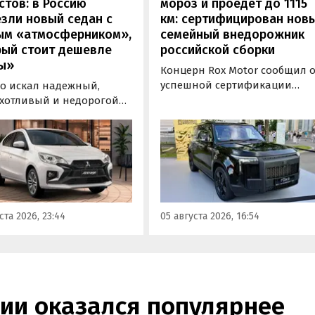
стов: в Россию
мороз и проедет до 1115
зли новый седан с
км: сертифицирован нов
ым «атмосферником»,
семейный внедорожник
рый стоит дешевле
российской сборки
ы»
Концерн Rox Motor сообщил 
успешной сертификации
то искал надежный,
премиального внедорожник
хотливый и недорогой
Rox 01 российской сборки.
обиль «на каждый день»,
Модель получила Одобрение
 подойти популярный у
типа транспортного средств
ких таксистов седан
(ОТТС), позволяющее
ishi Attrage. В Таиланде
выпускаться на
ит от 1 380 000 рублей по
калининградском заводе
му курсу, а «частник» из
«Автотор» с российским VIN-
инбурга просит за него 1
ста 2026, 23:44
05 августа 2026, 16:54
номером.
0 рублей, узнали
новости дня».
ссии оказался популярнее