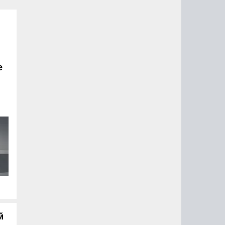
е
о
,
.
й