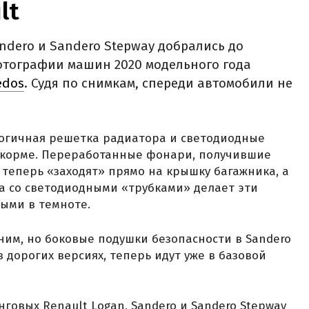
lt
ndero и Sandero Stepway добрались до
отографии машин 2020 модельного года
edos
. Судя по снимкам, спереди автомобили не
алогичная решетка радиатора и светодиодные
а корме. Переработанные фонари, получившие
теперь «заходят» прямо на крышку багажника, а
а со светодиодными «трубками» делает эти
ыми в темноте.
жним, но боковые подушки безопасности в Sandero
в дорогих версиях, теперь идут уже в базовой
говых Renault Logan, Sandero и Sandero Stepway