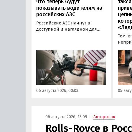
что теперь будут
такси
показывать водителям на
приве
российских АЗС
цепн
кото
Российские АЗС начнут в
«Лад
доступной и наглядной для
водителей форме публиковать
Тем, к
информацию об
непри
экологическом классе
автом
отпускаемого топлива. Это
может
позволит автовладельцам
азиатс
осознанно выбрать топливо
Mitsub
определенного класса — от
он сто
«Евро-2» до «Евро-5»,
текуще
сообщили в Минэнерго РФ.
Екатер
06 августа 2026, 00:03
05 авгу
600 00
«Авто
06 августа 2026, 13:09
Авторынок
Rolls-Royce в Ро