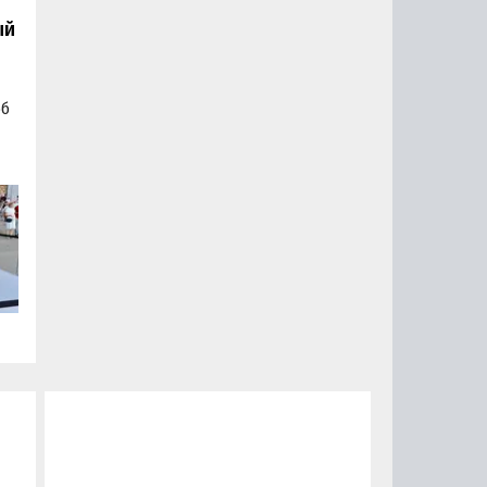
ый
об
а
а