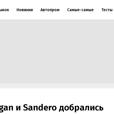
ынок
Новинки
Автопром
Самые-самые
Тесты
gan и Sandero добрались