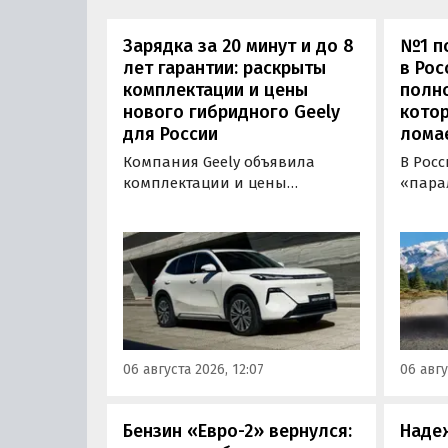
Зарядка за 20 минут и до 8
№1 по
лет гарантии: раскрыты
в Рос
комплектации и цены
полн
нового гибридного Geely
котор
для России
лома
Компания Geely объявила
В Рос
комплектации и цены
«пара
гибридного кроссовера EX5 в
нового
новой версии EM-R с силовой
Wildla
установкой последовательного
копие
типа. Автомобиль оснащен
рынка
инновационной системой под
000 00
названием Electric Motor
курсу,
Extended Range (EM-R) и может
расход
заряжаться от 30 до 80% всего
от 3 7
06 августа 2026, 12:07
06 авгу
за 20 минут.
«Авто
Бензин «Евро-2» вернулся:
Наде