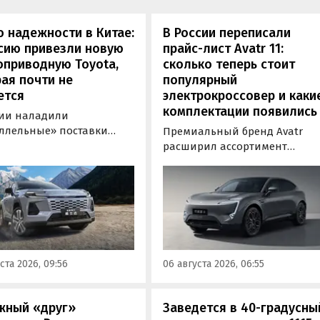
 надежности в Китае:
В России переписали
сию привезли новую
прайс-лист Avatr 11:
оприводную Toyota,
сколько теперь стоит
ая почти не
популярный
ется
электрокроссовер и каки
комплектации появились
сии наладили
ллельные» поставки
Премиальный бренд Avatr
 кроссовера Toyota
расширил ассортимент
nder, который является
комплектаций электрическог
й RAV4 для китайского
кроссовера Avatr 11 в России
. Там он стоит минимум 2
версиями 2026 года. Вместе с
0 рублей по текущему
этим из его прайс-листа
 а у нас с учетом всех
исчезло единственное
ов цены на них стартуют
заднеприводное исполнение
00 000 рублей, выяснили
а минимальная цена модели
ста 2026, 09:56
06 августа 2026, 06:55
новости дня».
выросла на 760 тыс. рублей,
выяснили «Автоновости дня»
жный «друг»
Заведется в 40-градусны