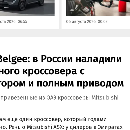
определенного класса — от
ло единственное
«Евро-2» до «Евро-5»,
приводное исполнение,
сообщили в Минэнерго РФ.
имальная цена модели
ста 2026, 06:55
06 августа 2026, 00:03
а на 760 тыс. рублей,
или «Автоновости дня».
Belgee: в России наладили
ого кроссовера с
ором и полным приводом
 привезенные из ОАЭ кроссоверы Mitsubishi
ам еще один кроссовер, который годами
. Речь о Mitsubishi ASX: у дилеров в Эмиратах