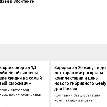
Дзен
и
ВКонтакте
 кроссовер за 1,3
Зарядка за 20 минут и до
рублей: объявлены
лет гарантии: раскрыты
шие скидки на самый
комплектации и цены
вый «Москвич»
нового гибридного Geely
для России
вский автозавод
вич» начал официально
Компания Geely объявила
вать компактный
комплектации и цены
вер «Москвич 3» с
гибридного кроссовера EX5 в