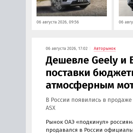
курсу, а у нас с учетом всех
исчез
расходов цены на них стартуют
задне
от 3 700 000 рублей, выяснили
а мин
06 августа 2026, 09:56
06 авгу
«Автоновости дня».
выросл
выясн
06 августа 2026, 17:02
Авторынок
Дешевле Geely и 
поставки бюджетн
атмосферным мот
В России появились в продаже
ASX
Рынок ОАЭ «подкинул» россиян
продавался в России официально