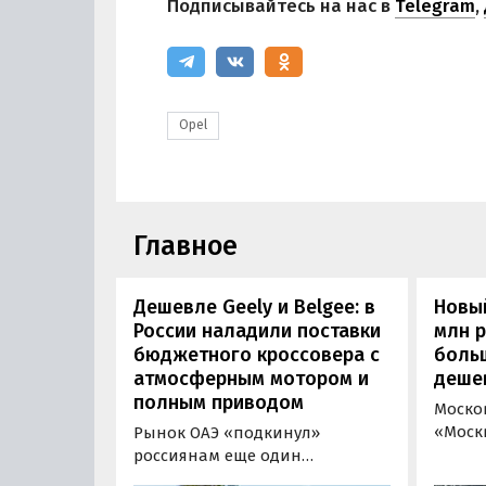
Подписывайтесь на нас в
Telegram
,
Opel
Главное
Дешевле Geely и Belgee: в
Новый
России наладили поставки
млн 
бюджетного кроссовера с
боль
атмосферным мотором и
деше
полным приводом
Моско
«Моск
Рынок ОАЭ «подкинул»
прода
россиянам еще один
кроссо
кроссовер, который годами