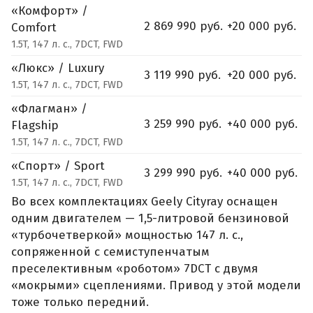
«Комфорт» /
2 869 990 руб.
+20 000 руб.
Comfort
1.5T, 147 л. с., 7DCT, FWD
«Люкс» / Luxury
3 119 990 руб.
+20 000 руб.
1.5T, 147 л. с., 7DCT, FWD
«Флагман» /
3 259 990 руб.
+40 000 руб.
Flagship
1.5T, 147 л. с., 7DCT, FWD
«Спорт» / Sport
3 299 990 руб.
+40 000 руб.
1.5T, 147 л. с., 7DCT, FWD
Во всех комплектациях Geely Cityray оснащен
одним двигателем — 1,5-литровой бензиновой
«турбочетверкой» мощностью 147 л. с.,
сопряженной с семиступенчатым
преселективным «роботом» 7DCT с двумя
«мокрыми» сцеплениями. Привод у этой модели
тоже только передний.