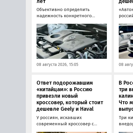
лет
деше
Объективно определить
«Авто
надежность конкретного
росси
двигателя бывает непросто,
штучн
поскольку его срок службы
постав
прямо зависит от качества
кроссо
обслуживания и условий
возят 
эксплуатации. Тем не менее
Китая
Autonews составил ТОП-3 самых
уже с 
надежных бензиновых
всеми
08 августа 2026, 15:05
08 авгу
моторов, которые могут не
постан
доставлять проблем
десятилетиями.
Ответ подорожавшим
В Ро
«китайцам»: в Россию
три 
привезли новый
калин
кроссовер, который стоит
Что м
дешевле Geely и Haval
выпус
У россиян, искавших
Три к
современный кроссовер с
внедо
богатым оснащением и по
Wall г