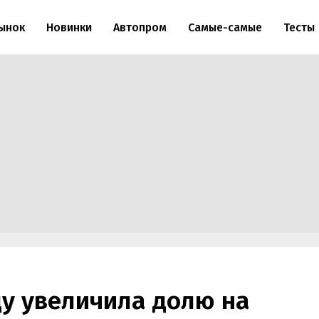
ынок
Новинки
Автопром
Самые-самые
Тесты
оду увеличила долю на