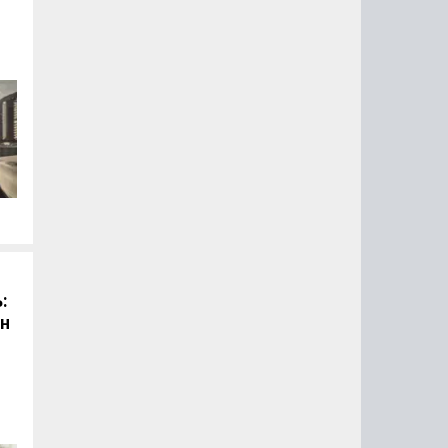
й
:
он