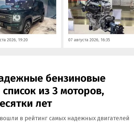
получивший индекс 414320.
инградском заводе
Корреспонденту
ор». Речь о Haval H9,
«Автоновостей дня» удалось
00 и Tank 500, которые
лично ознакомиться с
но прошли
новинкой на выставке
фикацию и получили
«Иннопром» в Екатеринбурге
ения типа
ста 2026, 19:20
07 августа 2026, 16:35
ортного средства (ОТТС).
надежные бензиновые
 список из 3 моторов,
есятки лет
b вошли в рейтинг самых надежных двигателей