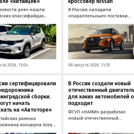
вле «китайцев»
кроссовер Nissan
новости дня» нашли
В России наладили
йских классифайдах
«параллельные» поставки
ые предложения о
компактных кроссоверов
ке нового Kia Sonet. Это
Nissan Kicks, которые
вер компактнее Seltos, а
официально продаются в
его к нам в основном из
Китае, США, на Ближнем
, предлагая автомобили
Востоке и в Юго-Восточной
доставкой, растаможкой и
Азии. В основном к нам
 документами для
попадают машины китайско
ста 2026, 13:04
08 августа 2026, 11:35
овки на учет в ГАИ.
сборки, стоящие на одном из
классифайдов минимум 1 350
000 рублей, узнали
ссии сертифицировали
В России создали новый
«Автоновости дня».
внедорожника
отечественный двигатель
инградской сборки.
для каких автомобилей 
огут начать
подходит
кать на «Автоторе»
ФГУП «НАМИ» разработал
новый отечественный
итайских рамных
бензиновый двигатель для
рожника концерна Great
наземного транспорта,
отовы к производству на