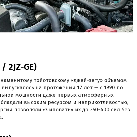
 / 2JZ-GE)
 знаменитому тойотовскому «джей-зету» объемом
во выпускалось на протяжении 17 лет — с 1990 по
дельной мощности даже первых атмосферных
 обладали высоким ресурсом и неприхотливостью,
рсии позволяли «чиповать» их до 350-400 сил без
а.