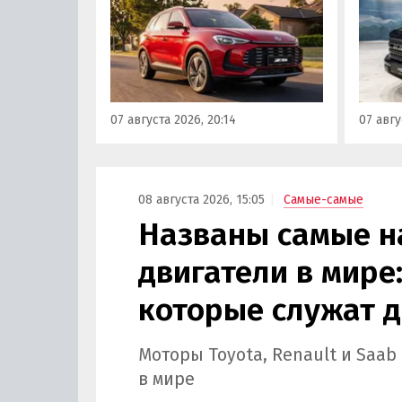
доступной цене, теперь есть
калин
еще один вариант с китайского
«Автот
рынка — MG ZS. В Китае он
Tank 4
стоит от 900 000 рублей по
успеш
текущему курсу, а в РФ с учетом
серти
всех расходов за него нужно
Одобр
07 августа 2026, 20:14
07 авгу
отдать минимум 1 500 000
трансп
рублей, выяснили
«Автоновости дня».
08 августа 2026, 15:05
Самые-самые
Названы самые 
двигатели в мире:
которые служат д
Моторы Toyota, Renault и Saa
в мире