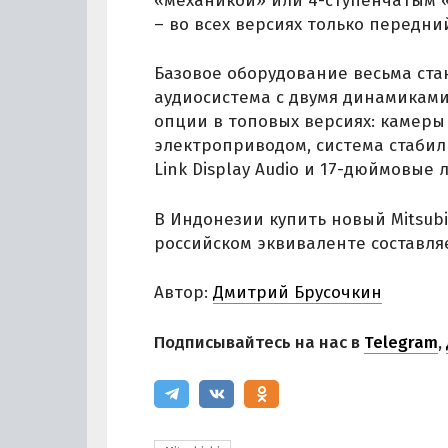
«механикой» или 4-ступенчатым 
– во всех версиях только передни
Базовое оборудование весьма стан
аудиосистема с двумя динамикам
опции в топовых версиях: камеры 
электроприводом, система стаби
Link Display Audio и 17-дюймовые
В Индонезии купить новый Mitsubis
российском эквиваленте составляе
Автор:
Дмитрий Брусочкин
Подписывайтесь на нас в
Telegram
,