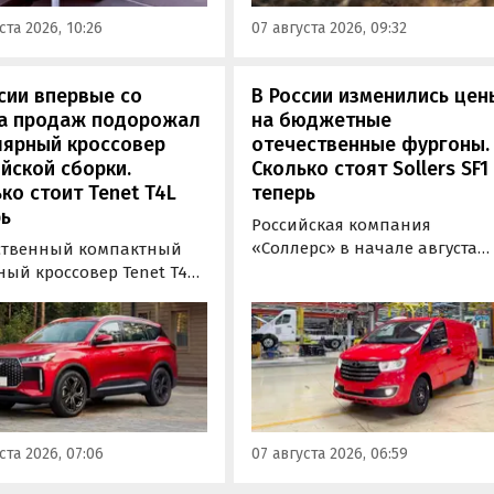
000 рублей и Ultra за 6 415
через цифровые сервисы
ста 2026, 10:26
07 августа 2026, 09:32
блей без учета
бренда, сообщили
сидии в размере 925 000
«Автоновостям дня» в его
.
пресс-службе.
сии впервые со
В России изменились цен
та продаж подорожал
на бюджетные
лярный кроссовер
отечественные фургоны.
йской сборки.
Сколько стоят Sollers SF1
ко стоит Tenet T4L
теперь
ь
Российская компания
«Соллерс» в начале августа
ственный компактный
повысила цены на
ный кроссовер Tenet T4L
цельнометаллический и
жал на 20 тыс. рублей.
грузопассажирский фургоны
 сумму выросла цена его
Sollers SF1 на 100 тыс. рублей
й комплектации, в то
(+3,9-4,7%). Об этом
 как стоимость топовой
«Автоновости дня» узнали в
и осталась неизменной,
ходе регулярного мониторин
или «Автоновости дня» в
прайс-листов марки Sollers.
мониторинга прайс-
ста 2026, 07:06
07 августа 2026, 06:59
 Tenet.