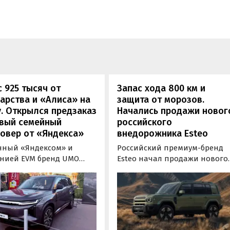
 925 тысяч от
Запас хода 800 км и
арства и «Алиса» на
защита от морозов.
. Открылся предзаказ
Начались продажи новог
овый семейный
российского
овер от «Яндекса»
внедорожника Esteo
нный «Яндексом» и
Российский премиум-бренд
нией EVM бренд UMO
Esteo начал продажи нового
ил цены и комплектации
гибридного внедорожника V2
ою вторую модель
Модель, оснащенная силово
норазмерный гибридный
установкой последовательно
овер UMO 8 с полным
типа, уже доступна для
дом. Его уже можно
покупки в официальных
ть в двух версиях: Max за
дилерских центрах Esteo и