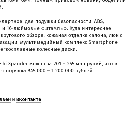
«автоматом». Полным приводом новинку обделили
й.
дартное: две подушки безопасности, ABS,
и и 16-дюймовые «штампы». Куда интереснее
кругового обзора, кожаная отделка салона, люк с
лизации, мультимедийный комплекс Smartphone
 легкосплавные колесные диски.
hi Xpander можно за 201 – 255 млн рупий, что в
т порядка 945 000 – 1 200 000 рублей.
Дзен
и
ВКонтакте