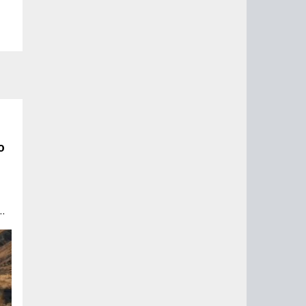
о
7.
й
го