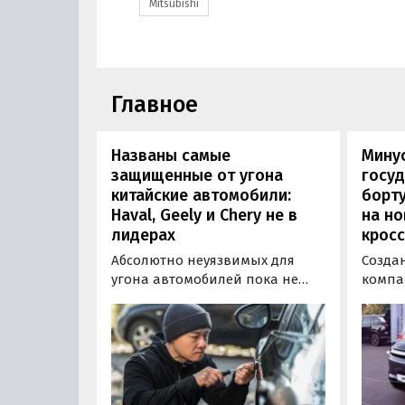
Mitsubishi
Главное
Названы самые
Минус
защищенные от угона
госуд
китайские автомобили:
борту
Haval, Geely и Chery не в
на н
лидерах
кросс
Абсолютно неуязвимых для
Созда
угона автомобилей пока не
компа
существует, но есть те, которые
объяв
могут доставить
на св
злоумышленникам больше
- пол
всего сложностей. Из китайских
кросс
машин таковыми сегодня
приво
являются модели Li и BYD,
заказа