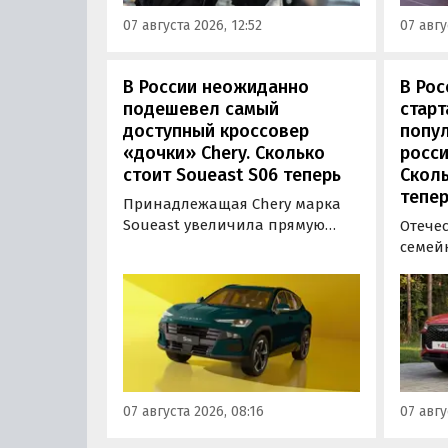
сообщил в эфире радио РБК
5 915 
07 августа 2026, 12:52
07 авгу
учредитель федерального
000 ру
сервиса «Угона.нет» Алексей
госсуб
Курчанов.
рублей
В России неожиданно
В Рос
подешевел самый
стар
доступный кроссовер
попу
«дочки» Chery. Сколько
росси
стоит Soueast S06 теперь
Сколь
тепер
Принадлежащая Chery марка
Soueast увеличила прямую
Отече
выгоду на свой самый
семей
доступный кроссовер S06 в
подоро
России на 100 тыс. рублей.
На эту
Теперь при его покупке можно
базово
сэкономить рекордные 250 тыс.
время
рублей, узнали «Автоновости
верси
дня» в ходе мониторинга
выясн
прайс-листов марки.
ходе 
07 августа 2026, 08:16
07 авгу
листов