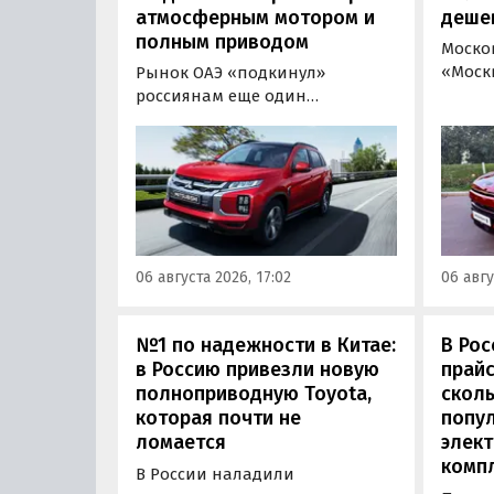
атмосферным мотором и
деше
полным приводом
Моско
«Моск
Рынок ОАЭ «подкинул»
прода
россиянам еще один
кроссо
кроссовер, который годами
прямо
продавался в России
тыс. р
официально. Речь о Mitsubishi
скидк
ASX: у дилеров в Эмиратах он
новог
стоит примерно от 1 600 000
2026 г
рублей по текущему курсу, а у
по 31 
нас с учетом всех расходов
06 августа 2026, 17:02
06 авгу
пресс
цены на него стартуют от 2 251
800 рублей, узнали
«Автоновости дня».
№1 по надежности в Китае:
В Рос
в Россию привезли новую
прайс
полноприводную Toyota,
сколь
которая почти не
попу
ломается
элект
комп
В России наладили