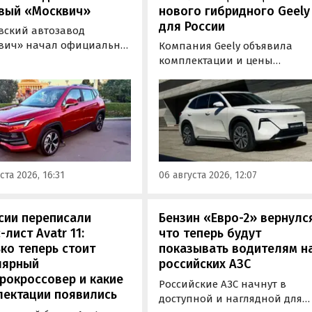
вый «Москвич»
нового гибридного Geely
для России
вский автозавод
вич» начал официально
Компания Geely объявила
вать компактный
комплектации и цены
вер «Москвич 3» с
гибридного кроссовера EX5 в
й выгодой в размере 360
новой версии EM-R с силово
ублей. Получить такую
установкой последовательно
у можно при покупке
типа. Автомобиль оснащен
о автомобиля 2025 или
инновационной системой п
ода выпуска в период с 4
названием Electric Motor
августа, сообщили в
Extended Range (EM-R) и може
ста 2026, 16:31
06 августа 2026, 12:07
-службе компании.
заряжаться от 30 до 80% всег
за 20 минут.
сии переписали
Бензин «Евро-2» вернулс
-лист Avatr 11:
что теперь будут
ко теперь стоит
показывать водителям н
лярный
российских АЗС
рокроссовер и какие
Российские АЗС начнут в
лектации появились
доступной и наглядной для