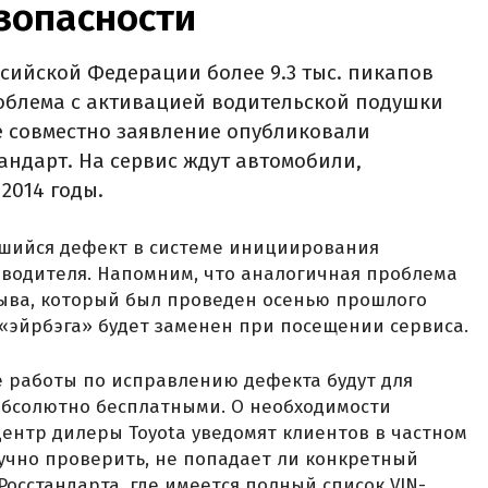
зопасности
ссийской Федерации более 9.3 тыс. пикапов
роблема с активацией водительской подушки
е совместно заявление опубликовали
андарт. На сервис ждут автомобили,
2014 годы.
шийся дефект в системе инициирования
 водителя. Напомним, что аналогичная проблема
ыва, который был проведен осенью прошлого
«эйрбэга» будет заменен при посещении сервиса.
се работы по исправлению дефекта будут для
 абсолютно бесплатными. О необходимости
ентр дилеры Toyota уведомят клиентов в частном
ручно проверить, не попадает ли конкретный
Росстандарта, где имеется полный список VIN-