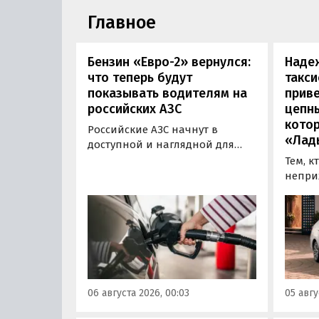
Главное
Бензин «Евро-2» вернулся:
Наде
что теперь будут
такси
показывать водителям на
приве
российских АЗС
цепн
кото
Российские АЗС начнут в
«Лад
доступной и наглядной для
водителей форме публиковать
Тем, к
информацию об
непри
экологическом классе
автом
отпускаемого топлива. Это
может
позволит автовладельцам
азиатс
осознанно выбрать топливо
Mitsub
определенного класса — от
он сто
«Евро-2» до «Евро-5»,
текуще
сообщили в Минэнерго РФ.
Екатер
06 августа 2026, 00:03
05 авгу
600 00
«Авто