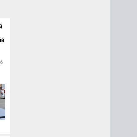
й
ый
об
а
а