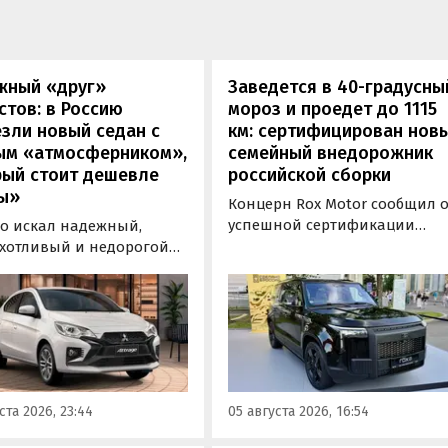
жный «друг»
Заведется в 40-градусны
стов: в Россию
мороз и проедет до 1115
зли новый седан с
км: сертифицирован нов
ым «атмосферником»,
семейный внедорожник
рый стоит дешевле
российской сборки
ы»
Концерн Rox Motor сообщил 
успешной сертификации
то искал надежный,
премиального внедорожник
хотливый и недорогой
Rox 01 российской сборки.
обиль «на каждый день»,
Модель получила Одобрение
 подойти популярный у
типа транспортного средств
ких таксистов седан
(ОТТС), позволяющее
ishi Attrage. В Таиланде
выпускаться на
ит от 1 380 000 рублей по
калининградском заводе
му курсу, а «частник» из
«Автотор» с российским VIN-
инбурга просит за него 1
ста 2026, 23:44
05 августа 2026, 16:54
номером.
0 рублей, узнали
новости дня».