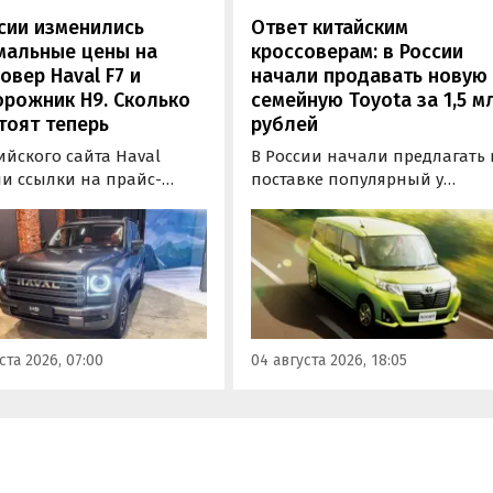
сии изменились
Ответ китайским
мальные цены на
кроссоверам: в России
овер Haval F7 и
начали продавать новую
рожник H9. Сколько
семейную Toyota за 1,5 м
тоят теперь
рублей
ийского сайта Haval
В России начали предлагать 
ли ссылки на прайс-
поставке популярный у
 с ценами на кроссоверы
японцев компактвэн Toyota
рамные внедорожники H9
Roomy, созданный компание
ода выпуска. В результате
Daihatsu 10 лет назад. Эти
альные цены обеих
машины возят к нам прямо и
й выросли на 50 тыс. и
Японии, причем там они стоя
с. рублей соответственно,
от 1 млн рублей, а у нас —
 в ходе регулярного
минимум на 500 тысяч дорож
ста 2026, 07:00
04 августа 2026, 18:05
оринга «Автоновости
выяснили «Автоновости дня»