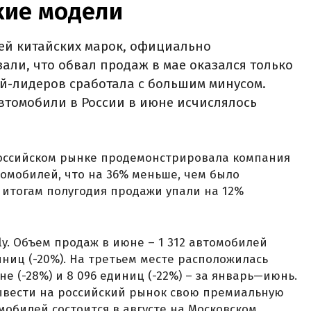
кие модели
й китайских марок, официально
зали, что обвал продаж в мае оказался только
й-лидеров сработала с большим минусом.
втомобили в России в июне исчислялось
оссийском рынке продемонстрировала компания
втомобилей, что на 36% меньше, чем было
о итогам полугодия продажи упали на 12%
y. Объем продаж в июне – 1 312 автомобилей
единиц (-20%). На третьем месте расположилась
юне (-28%) и 8 096 единиц (-22%) – за январь—июнь.
вывести на российский рынок свою премиальную
мобилей состоится в августе на Московском