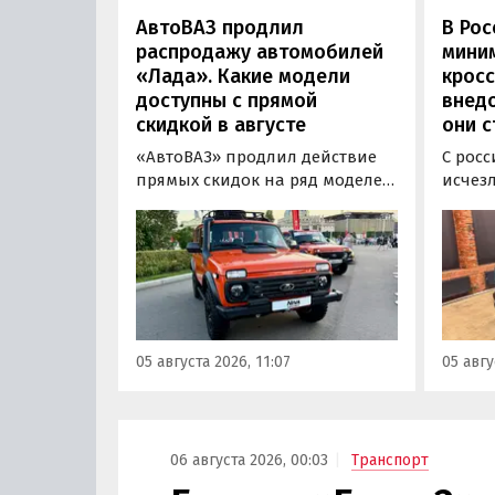
АвтоВАЗ продлил
В Рос
распродажу автомобилей
мини
«Лада». Какие модели
кросс
доступны с прямой
внедо
скидкой в августе
они с
«АвтоВАЗ» продлил действие
С росс
прямых скидок на ряд моделей
исчез
LADA в комплектациях 2024 и
листы
2025 годов выпуска до 31
F7 и 
августа 2026 года. При их
2025 г
покупке можно сэкономить от
миним
20 000 до 100 000 рублей,
моделе
выяснили «Автоновости дня» в
100 ты
ходе регулярного мониторинга
узнали
05 августа 2026, 11:07
05 авгу
прайс-листов LADA.
монит
дня».
06 августа 2026, 00:03
Транспорт