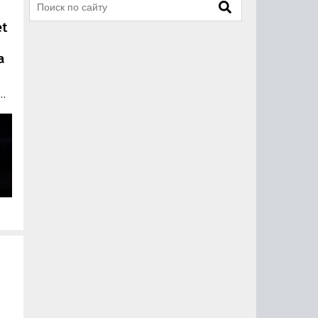
et
а
ет
et
т
ию