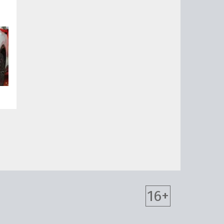
s
ху
ль
у
16+