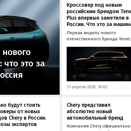
Кроссовер под новым
российским брендом Ten
Plus впервые заметили в
России. Что это за машин
Первая модель нового
отечественного бренда Tenet
Plus проходит дорожные
 нового
испытания в России. Речь ид
о компактном кроссовере Ten
 что это за
Plus L4, который представляе
собой перелицованную коп
Россия
паркетника Lepas L4 от Chery.
Tenet Plus L4 в плотном
13 апреля 2026, 16:02
камуфляже был замечен на
дороге в Ленинградской
области.
ко будут стоить
Chery представил
соверы от новых
абсолютно новый
ов Chery в России.
автомобильный бренд
озы экспертов
Компания Chery официально