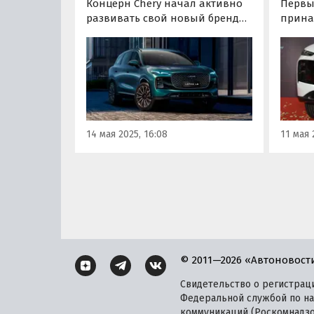
Концерн Chery начал активно
Первы
развивать свой новый бренд
прина
Lepas на международной
Lepas 
арене. Со дня его презентации
росси
на автосалоне в Шанхае 24
2026 г
апреля уже подписаны
должн
соглашения о сотрудничестве с
необх
32 стратегическими
связа
партнерами из разных стран, а
расска
14 мая 2025, 16:08
11 мая 
еще с 67 партнерами ведутся
депар
переговоры.
автом
«Роль
© 2011—2026 «Автоновост
Свидетельство о регистрац
Федеральной службой по на
коммуникаций (Роскомнадзор