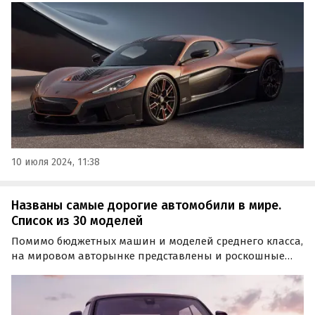
выпущено 15 экземпляров Rimac Nevera 15th Anniversary
Edition, каждый из которых будет стоить 2,35 млн евро
или 224,1 млн рублей по текущему курсу.
10 июля 2024, 11:38
Названы самые дорогие автомобили в мире.
Список из 30 моделей
Помимо бюджетных машин и моделей среднего класса,
на мировом авторынке представлены и роскошные
автомобили, стоимость которых исчисляется не просто
сотнями тысяч, а миллионами долларов США. Эксперты
портала HotCars назвали самые дорогие автомобили в
мире на сегодняшний день.