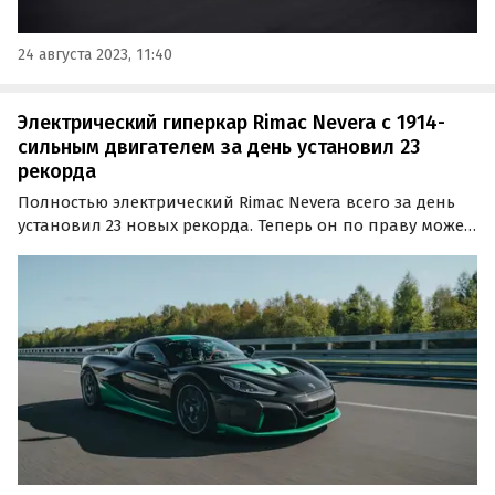
24 августа 2023, 11:40
Электрический гиперкар Rimac Nevera с 1914-
сильным двигателем за день установил 23
рекорда
Полностью электрический Rimac Nevera всего за день
установил 23 новых рекорда. Теперь он по праву может
носить звание самого быстрого гиперкара, установив
новый мировой рекорд по скорости разгона с места до
400 км/ч и с последующей полной остановкой.