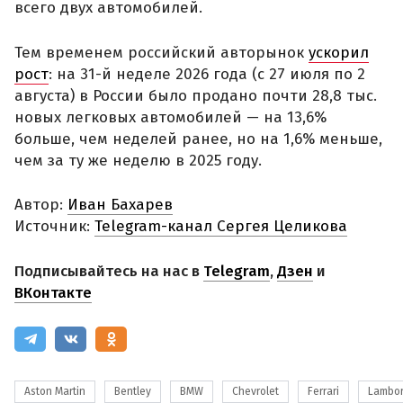
всего двух автомобилей.
Тем временем российский авторынок
ускорил
рост
: на 31-й неделе 2026 года (с 27 июля по 2
августа) в России было продано почти 28,8 тыс.
новых легковых автомобилей — на 13,6%
больше, чем неделей ранее, но на 1,6% меньше,
чем за ту же неделю в 2025 году.
Автор:
Иван Бахарев
Источник:
Telegram-канал Сергея Целикова
Подписывайтесь на нас в
Telegram
,
Дзен
и
ВКонтакте
Aston Martin
Bentley
BMW
Chevrolet
Ferrari
Lambor