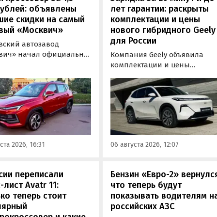
рублей: объявлены
лет гарантии: раскрыты
шие скидки на самый
комплектации и цены
вый «Москвич»
нового гибридного Geely
для России
вский автозавод
вич» начал официально
Компания Geely объявила
вать компактный
комплектации и цены
вер «Москвич 3» с
гибридного кроссовера EX5 в
й выгодой в размере 360
новой версии EM-R с силово
ублей. Получить такую
установкой последовательно
у можно при покупке
типа. Автомобиль оснащен
о автомобиля 2025 или
инновационной системой п
ода выпуска в период с 4
названием Electric Motor
августа, сообщили в
Extended Range (EM-R) и може
ста 2026, 16:31
06 августа 2026, 12:07
-службе компании.
заряжаться от 30 до 80% всег
за 20 минут.
сии переписали
Бензин «Евро-2» вернулс
-лист Avatr 11:
что теперь будут
ко теперь стоит
показывать водителям н
лярный
российских АЗС
рокроссовер и какие