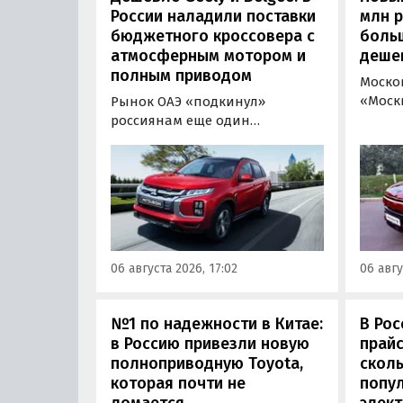
России наладили поставки
млн 
бюджетного кроссовера с
боль
атмосферным мотором и
деше
полным приводом
Моско
«Моск
Рынок ОАЭ «подкинул»
прода
россиянам еще один
кроссо
кроссовер, который годами
прямо
продавался в России
тыс. р
официально. Речь о Mitsubishi
скидк
ASX: у дилеров в Эмиратах он
новог
стоит примерно от 1 600 000
2026 г
рублей по текущему курсу, а у
по 31 
нас с учетом всех расходов
06 августа 2026, 17:02
06 авгу
пресс
цены на него стартуют от 2 251
800 рублей, узнали
«Автоновости дня».
№1 по надежности в Китае:
В Рос
в Россию привезли новую
прайс
полноприводную Toyota,
сколь
которая почти не
попу
ломается
элект