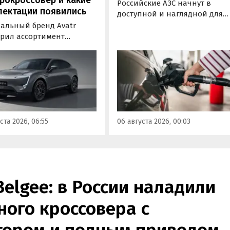
Российские АЗС начнут в
лектации появились
доступной и наглядной для
водителей форме публикова
альный бренд Avatr
информацию об
рил ассортимент
экологическом классе
ектаций электрического
отпускаемого топлива. Это
вера Avatr 11 в России
позволит автовладельцам
ми 2026 года. Вместе с
осознанно выбрать топливо
з его прайс-листа
определенного класса — от
ло единственное
«Евро-2» до «Евро-5»,
приводное исполнение,
сообщили в Минэнерго РФ.
имальная цена модели
ста 2026, 06:55
06 августа 2026, 00:03
а на 760 тыс. рублей,
или «Автоновости дня».
Belgee: в России наладили
ого кроссовера с
ором и полным приводом