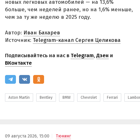
новых легковых автомобилей — на 13,6%
больше, чем неделей ранее, но на 1,6% меньше,
чем за ту же неделю в 2025 году.
Автор:
Иван Бахарев
Источник:
Telegram-канал Сергея Целикова
Подписывайтесь на нас в
Telegram
,
Дзен
и
ВКонтакте
Aston Martin
Bentley
BMW
Chevrolet
Ferrari
Lambor
09 августа 2026, 15:00
Тюнинг