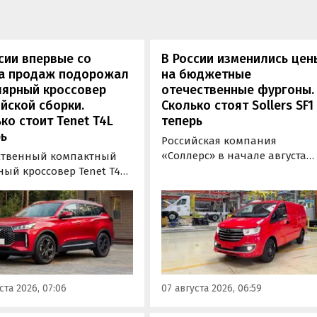
сии впервые со
В России изменились цен
та продаж подорожал
на бюджетные
лярный кроссовер
отечественные фургоны.
йской сборки.
Сколько стоят Sollers SF1
ко стоит Tenet T4L
теперь
ь
Российская компания
«Соллерс» в начале августа
ственный компактный
повысила цены на
ный кроссовер Tenet T4L
цельнометаллический и
жал на 20 тыс. рублей.
грузопассажирский фургоны
 сумму выросла цена его
Sollers SF1 на 100 тыс. рублей
й комплектации, в то
(+3,9-4,7%). Об этом
 как стоимость топовой
«Автоновости дня» узнали в
и осталась неизменной,
ходе регулярного мониторин
или «Автоновости дня» в
прайс-листов марки Sollers.
мониторинга прайс-
ста 2026, 07:06
07 августа 2026, 06:59
 Tenet.