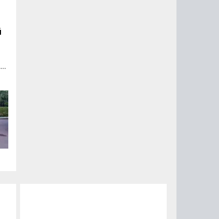
й
но
60
 4