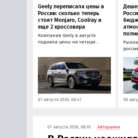
Geely переписала цены в
Дешев
России: сколько теперь
Росси
стоят Monjaro, Coolray и
бюдж
еще 2 кроссовера
атмо
полн
Компания Geely в августе
подняла цены на четыре
Рынок
бензиновых кроссовера в
росси
России. Семейный Monjaro в
кросс
одной из версий, семиместный
прода
Okavango, а также компактные
официа
Coolray и Cityray во всех
ASX: у
комплектациях подорожали на
стоит 
7-50 тыс. рублей, выяснили
рублей
«Автоновости дня» в ходе
нас с 
07 августа 2026, 06:47
06 авгу
мониторинга прайс-листов
цены н
бренда.
800 ру
«Авто
07 августа 2026, 08:16
Авторынок