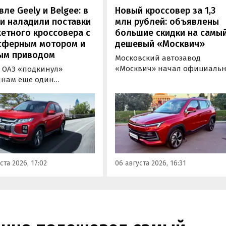
ле Geely и Belgee: в
Новый кроссовер за 1,3
и наладили поставки
млн рублей: объявлены
етного кроссовера с
большие скидки на самы
сферным мотором и
дешевый «Москвич»
ым приводом
Московский автозавод
«Москвич» начал официаль
 ОАЭ «подкинул»
продавать компактный
янам еще один
кроссовер «Москвич 3» с
овер, который годами
прямой выгодой в размере 3
вался в России
тыс. рублей. Получить такую
льно. Речь о Mitsubishi
скидку можно при покупке
 дилеров в Эмиратах он
нового автомобиля 2025 или
примерно от 1 600 000
2026 года выпуска в период с
 по текущему курсу, а у
по 31 августа, сообщили в
учетом всех расходов
ста 2026, 17:02
06 августа 2026, 16:31
пресс-службе компании.
а него стартуют от 2 251
блей, узнали
новости дня».