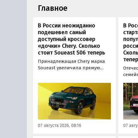
Главное
В России неожиданно
В Рос
подешевел самый
стар
доступный кроссовер
попу
«дочки» Chery. Сколько
росси
стоит Soueast S06 теперь
Сколь
тепер
Принадлежащая Chery марка
Soueast увеличила прямую
Отече
выгоду на свой самый
семей
доступный кроссовер S06 в
подоро
России на 100 тыс. рублей.
На эту
Теперь при его покупке можно
базово
сэкономить рекордные 250 тыс.
время
рублей, узнали «Автоновости
верси
дня» в ходе мониторинга
выясн
прайс-листов марки.
ходе 
07 августа 2026, 08:16
07 авгу
листов