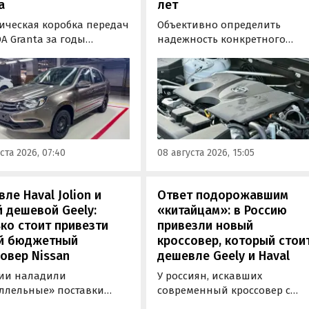
a
лет
ическая коробка передач
Объективно определить
A Granta за годы
надежность конкретного
водства модели заметно
двигателя бывает непросто,
илась. «АвтоВАЗ»
поскольку его срок службы
зал, что после
прямо зависит от качества
низации трансмиссия
обслуживания и условий
ила тросовый привод,
эксплуатации. Тем не менее
механизм переключения
Autonews составил ТОП-3 сам
ную пару с
надежных бензиновых
ста 2026, 07:40
08 августа 2026, 15:05
аточным числом 3,9
моторов, которые могут не
 3,7.
доставлять проблем
десятилетиями.
ле Haval Jolion и
Ответ подорожавшим
 дешевой Geely:
«китайцам»: в Россию
ко стоит привезти
привезли новый
й бюджетный
кроссовер, который стои
овер Nissan
дешевле Geely и Haval
сии наладили
У россиян, искавших
ллельные» поставки
современный кроссовер с
ктных кроссоверов
богатым оснащением и по