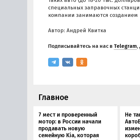
таких авто (до 18-20 тыс. долларо
специальных заправочных станций
компании занимаются созданием 
Автор: Андрей Квитка
Подписывайтесь на нас в
Telegram
,
Главное
7 мест и проверенный
Не та
мотор: в России начали
АвтоВ
продавать новую
изме
семейную Kia, которая
коро