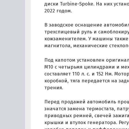
диски Turbine-Spoke. На них уст
2022 годом.
В заводское оснащение автомобил
трехспицевый руль и самоблоки
кожзаменителем. У машины также 
магнитола, механические стекло
Под капотом установлен оригина
M10 с четырьмя цилиндрами и мех
составляет 110 л. с. и 152 Нм. Мо
коробкой, тяга передается на з
трения.
Перед продажей автомобиль прош
значатся замена термостата, патр
приводных ремней, свечей зажиг
крышки и втулок генератора. Регу