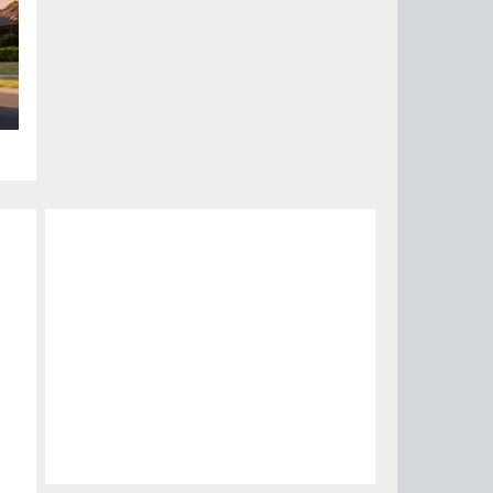
ого
ом