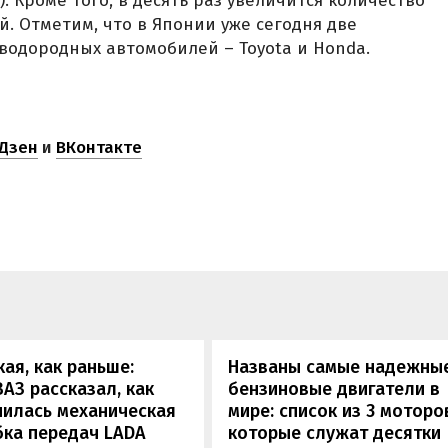
в). Кроме того, в десять раз увеличится количество
. Отметим, что в Японии уже сегодня две
водородных автомобилей – Toyota и Honda.
Дзен
и
ВКонтакте
кая, как раньше:
Названы самые надежны
АЗ рассказал, как
бензиновые двигатели в
нилась механическая
мире: список из 3 моторо
бка передач LADA
которые служат десятки