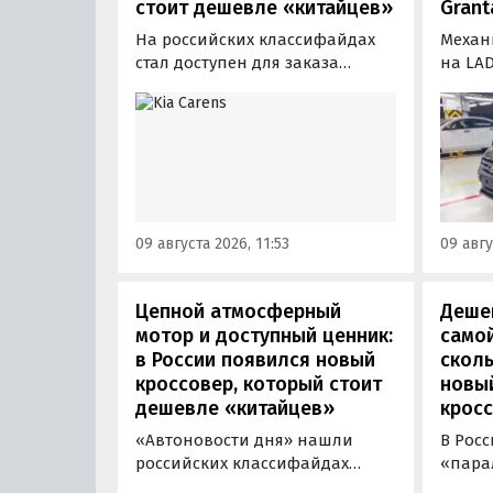
стоит дешевле «китайцев»
Grant
На российских классифайдах
Механ
стал доступен для заказа
на LAD
трехрядный семейный
произ
компактвэн Kia Carens, который
измен
бывает шестиместным или
расска
семиместным. В Россию в
модер
основном привозят
получ
семиместную версию модели: в
иной 
ОАЭ такая стоит от 83 895
и глав
09 августа 2026, 11:53
09 авгу
дирхам (1,88 млн рублей), а у
перед
нас за нее просят минимум 2,36
вместо
млн рублей.
Цепной атмосферный
Дешев
мотор и доступный ценник:
самой
в России появился новый
сколь
кроссовер, который стоит
новы
дешевле «китайцев»
кросс
«Автоновости дня» нашли
В Рос
российских классифайдах
«пара
штучные предложения о
компа