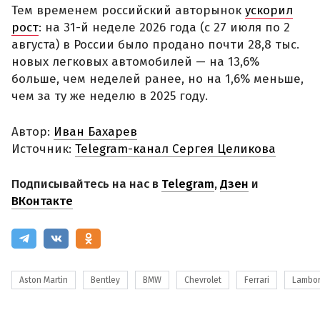
Тем временем российский авторынок
ускорил
рост
: на 31-й неделе 2026 года (с 27 июля по 2
августа) в России было продано почти 28,8 тыс.
новых легковых автомобилей — на 13,6%
больше, чем неделей ранее, но на 1,6% меньше,
чем за ту же неделю в 2025 году.
Автор:
Иван Бахарев
Источник:
Telegram-канал Сергея Целикова
Подписывайтесь на нас в
Telegram
,
Дзен
и
ВКонтакте
Aston Martin
Bentley
BMW
Chevrolet
Ferrari
Lambor