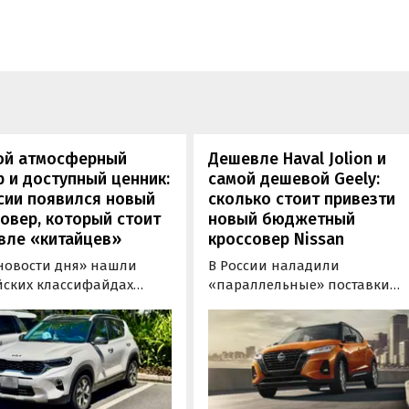
ой атмосферный
Дешевле Haval Jolion и
 и доступный ценник:
самой дешевой Geely:
сии появился новый
сколько стоит привезти
овер, который стоит
новый бюджетный
вле «китайцев»
кроссовер Nissan
новости дня» нашли
В России наладили
йских классифайдах
«параллельные» поставки
ые предложения о
компактных кроссоверов
ке нового Kia Sonet. Это
Nissan Kicks, которые
вер компактнее Seltos, а
официально продаются в
его к нам в основном из
Китае, США, на Ближнем
, предлагая автомобили
Востоке и в Юго-Восточной
доставкой, растаможкой и
Азии. В основном к нам