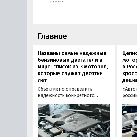
Porsche
Главное
Названы самые надежные
Цепн
бензиновые двигатели в
мотор
мире: список из 3 моторов,
в Рос
которые служат десятки
кросс
лет
деше
Объективно определить
«Авто
надежность конкретного
росси
двигателя бывает непросто,
штучн
поскольку его срок службы
постав
прямо зависит от качества
кроссо
обслуживания и условий
возят 
эксплуатации. Тем не менее
Китая
Autonews составил ТОП-3 самых
уже с 