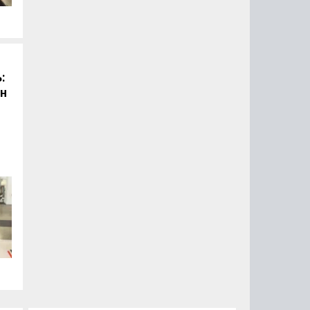
й
:
он
.