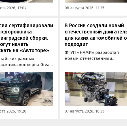
 документами для
попадают машины китайско
ста 2026, 13:04
08 августа 2026, 11:35
овки на учет в ГАИ.
сборки, стоящие на одном из
классифайдов минимум 1 350
000 рублей, узнали
ссии сертифицировали
В России создали новый
«Автоновости дня».
внедорожника
отечественный двигатель
инградской сборки.
для каких автомобилей 
огут начать
подходит
кать на «Автоторе»
ФГУП «НАМИ» разработал
новый отечественный
итайских рамных
бензиновый двигатель для
рожника концерна Great
наземного транспорта,
отовы к производству на
получивший индекс 414320.
инградском заводе
Корреспонденту
ор». Речь о Haval H9,
«Автоновостей дня» удалось
00 и Tank 500, которые
лично ознакомиться с
но прошли
новинкой на выставке
фикацию и получили
«Иннопром» в Екатеринбурге
ения типа
ста 2026, 19:20
07 августа 2026, 16:35
ортного средства (ОТТС).