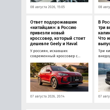
надежных бензиновых
всеми
08 августа 2026, 15:05
08 авгу
моторов, которые могут не
постан
доставлять проблем
десятилетиями.
Ответ подорожавшим
В Ро
«китайцам»: в Россию
три 
привезли новый
калин
кроссовер, который стоит
Что м
дешевле Geely и Haval
выпус
У россиян, искавших
Три к
современный кроссовер с
внедо
богатым оснащением и по
Wall г
доступной цене, теперь есть
калин
еще один вариант с китайского
«Автот
рынка — MG ZS. В Китае он
Tank 4
стоит от 900 000 рублей по
успеш
текущему курсу, а в РФ с учетом
серти
всех расходов за него нужно
Одобр
07 августа 2026, 20:14
07 авгу
отдать минимум 1 500 000
трансп
рублей, выяснили
«Автоновости дня».