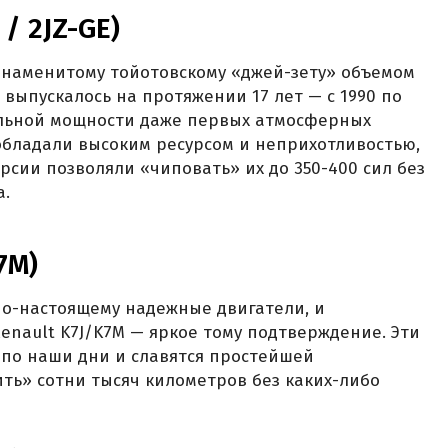
 / 2JZ-GE)
 знаменитому тойотовскому «джей-зету» объемом
во выпускалось на протяжении 17 лет — с 1990 по
дельной мощности даже первых атмосферных
 обладали высоким ресурсом и неприхотливостью,
рсии позволяли «чиповать» их до 350-400 сил без
а.
K7M)
по-настоящему надежные двигатели, и
nault K7J/K7M — яркое тому подтверждение. Эти
и по наши дни и славятся простейшей
ть» сотни тысяч километров без каких-либо