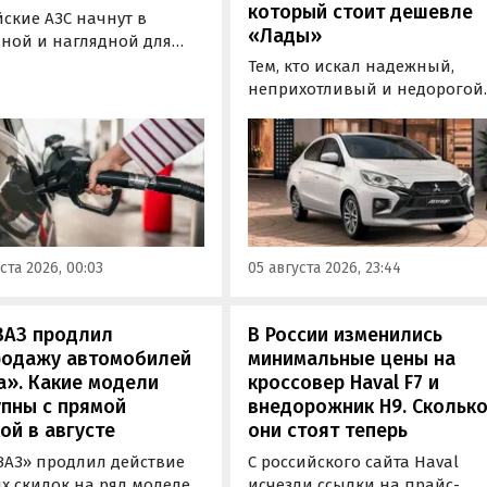
который стоит дешевле
ские АЗС начнут в
«Лады»
пной и наглядной для
елей форме публиковать
Тем, кто искал надежный,
мацию об
неприхотливый и недорогой
гическом классе
автомобиль «на каждый день
аемого топлива. Это
может подойти популярный 
лит автовладельцам
азиатских таксистов седан
анно выбрать топливо
Mitsubishi Attrage. В Таиланде
еленного класса — от
он стоит от 1 380 000 рублей п
2» до «Евро-5»,
текущему курсу, а «частник» 
или в Минэнерго РФ.
Екатеринбурга просит за него
ста 2026, 00:03
05 августа 2026, 23:44
600 000 рублей, узнали
«Автоновости дня».
ВАЗ продлил
В России изменились
родажу автомобилей
минимальные цены на
а». Какие модели
кроссовер Haval F7 и
пны с прямой
внедорожник H9. Скольк
ой в августе
они стоят теперь
ВАЗ» продлил действие
С российского сайта Haval
х скидок на ряд моделей
исчезли ссылки на прайс-