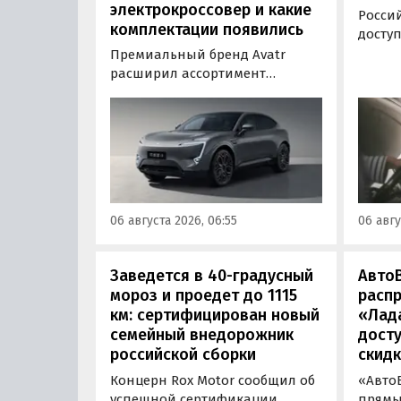
электрокроссовер и какие
Россий
комплектации появились
досту
водит
Премиальный бренд Avatr
инфор
расширил ассортимент
эколо
комплектаций электрического
отпуск
кроссовера Avatr 11 в России
позво
версиями 2026 года. Вместе с
осозн
этим из его прайс-листа
опред
исчезло единственное
«Евро-
заднеприводное исполнение,
сообщ
а минимальная цена модели
06 августа 2026, 06:55
06 авгу
выросла на 760 тыс. рублей,
выяснили «Автоновости дня».
Заведется в 40-градусный
Авто
мороз и проедет до 1115
расп
км: сертифицирован новый
«Лад
семейный внедорожник
досту
российской сборки
скидк
Концерн Rox Motor сообщил об
«Авто
успешной сертификации
прямы