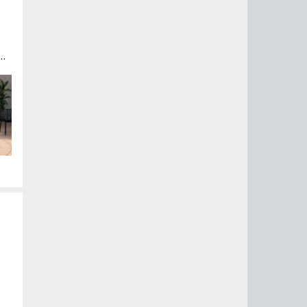
»,
у
о
из
 1
о