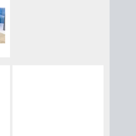
ры
H9
те
и
о,