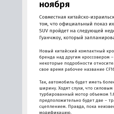
ноября
Совместная китайско-израильс
том, что официальный показ их
SUV пройдет на следующей неде
Гуанчжоу, который запланирова
Новый китайский компактный крос
бренда над другим кроссовером – 
некоторые подробности относител
свое время рабочее название CF16
Так, автомобиль будет иметь более
ширину. Ходят слухи, что силовы
турбированный мотор объемом 1.6
предположительно будет две – т
сцеплением. Правда, пока неизве
модификацию.