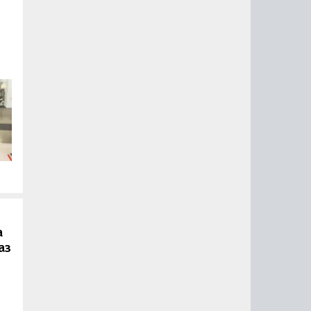
.
а
аз