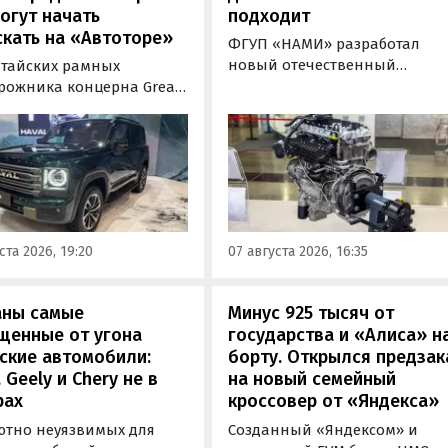
огут начать
подходит
кать на «Автоторе»
ФГУП «НАМИ» разработал
новый отечественный
итайских рамных
бензиновый двигатель для
рожника концерна Great
наземного транспорта,
отовы к производству на
получивший индекс 414320.
инградском заводе
Корреспонденту
ор». Речь о Haval H9,
«Автоновостей дня» удалось
00 и Tank 500, которые
лично ознакомиться с
но прошли
новинкой на выставке
фикацию и получили
«Иннопром» в Екатеринбурге
ения типа
ста 2026, 19:20
07 августа 2026, 16:35
ортного средства (ОТТС).
аны самые
Минус 925 тысяч от
щенные от угона
государства и «Алиса» н
ские автомобили:
борту. Открылся предзак
, Geely и Chery не в
на новый семейный
рах
кроссовер от «Яндекса»
ютно неуязвимых для
Созданный «Яндексом» и