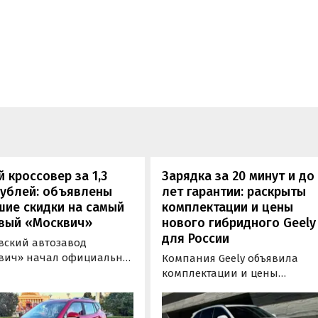
 кроссовер за 1,3
Зарядка за 20 минут и до
рублей: объявлены
лет гарантии: раскрыты
шие скидки на самый
комплектации и цены
вый «Москвич»
нового гибридного Geely
для России
вский автозавод
вич» начал официально
Компания Geely объявила
вать компактный
комплектации и цены
вер «Москвич 3» с
гибридного кроссовера EX5 в
й выгодой в размере 360
новой версии EM-R с силово
ублей. Получить такую