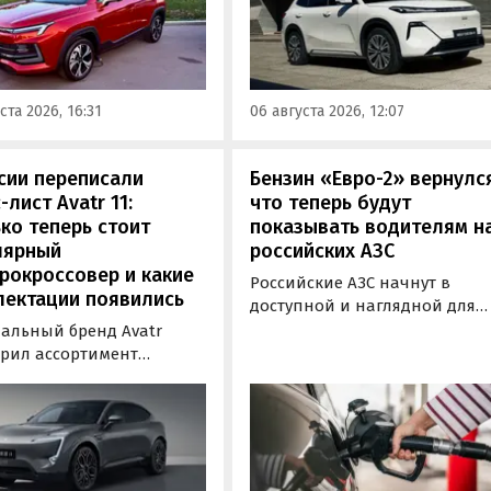
установкой последовательно
у можно при покупке
типа. Автомобиль оснащен
о автомобиля 2025 или
инновационной системой п
ода выпуска в период с 4
названием Electric Motor
августа, сообщили в
Extended Range (EM-R) и може
ста 2026, 16:31
06 августа 2026, 12:07
-службе компании.
заряжаться от 30 до 80% всег
за 20 минут.
сии переписали
Бензин «Евро-2» вернулс
-лист Avatr 11:
что теперь будут
ко теперь стоит
показывать водителям н
лярный
российских АЗС
рокроссовер и какие
Российские АЗС начнут в
лектации появились
доступной и наглядной для
водителей форме публикова
альный бренд Avatr
информацию об
рил ассортимент
экологическом классе
ектаций электрического
отпускаемого топлива. Это
вера Avatr 11 в России
позволит автовладельцам
ми 2026 года. Вместе с
осознанно выбрать топливо
з его прайс-листа
определенного класса — от
ло единственное
«Евро-2» до «Евро-5»,