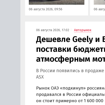
задне
от 3 700 000 рублей, выяснили
а мин
06 августа 2026, 09:56
06 авгу
«Автоновости дня».
выросл
выясн
06 августа 2026, 17:02
Авторынок
Дешевле Geely и 
поставки бюджетн
атмосферным мот
В России появились в продаже
ASX
Рынок ОАЭ «подкинул» россиян
продавался в России официально
он стоит примерно от 1 600 000 