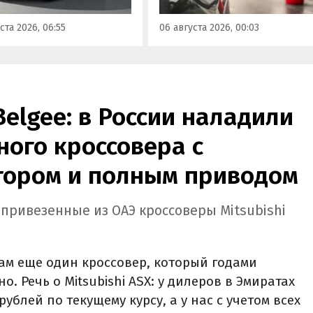
приводное исполнение,
сообщили в Минэнерго РФ.
имальная цена модели
ста 2026, 06:55
06 августа 2026, 00:03
а на 760 тыс. рублей,
или «Автоновости дня».
Belgee: в России наладили
ого кроссовера с
ором и полным приводом
 привезенные из ОАЭ кроссоверы Mitsubishi
ам еще один кроссовер, который годами
. Речь о Mitsubishi ASX: у дилеров в Эмиратах
рублей по текущему курсу, а у нас с учетом всех