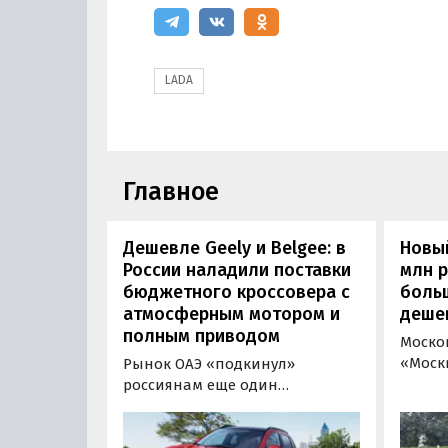
LADA
Главное
Дешевле Geely и Belgee: в
Новый
России наладили поставки
млн 
бюджетного кроссовера с
боль
атмосферным мотором и
деше
полным приводом
Моско
«Моск
Рынок ОАЭ «подкинул»
прода
россиянам еще один
кроссо
кроссовер, который годами
прямо
продавался в России
тыс. р