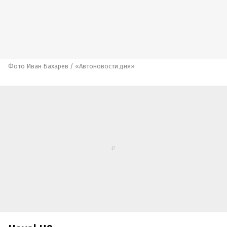
Фото Иван Бахарев / «Автоновости дня»
Первым на получение ими ОТТС обратил
внимание Telegram-канал «Автопоток». По его
информации, Haval H9 может встать на
конвейер «Автотора» не только в бензиновой
версии, которая стала единственной после его
перехода в 2026 модельный год, но и в
дизельной.