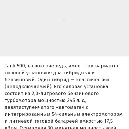
максимальный крутящий момент – 616 Нм.
Второй гибрид — подзаряжаемый (PHEV). Его
силовая установка совмещает в себе 2,0-
литровый 231-сильный бензиновый двигатель и
163-сильный электромотор, суммарная 30-
минутная мощность от которых составляет 299 л.
с., а пиковая достигает 394 л. с. и 750 Нм
крутящего момента. С места до «сотни» Tank
500 с такой системой разгоняется за 6,9 секунды,
расходуя при этом в среднем 8,4 литра на
100 км пути.
Бензиновый Tank 500 оснащается 3,0-литровым
бензиновым двигателем V6 с двойным
турбонаддувом мощностью 299 л. с. В сочетании
с ним работают девятиступенчатый «автомат»
и система полного привода с