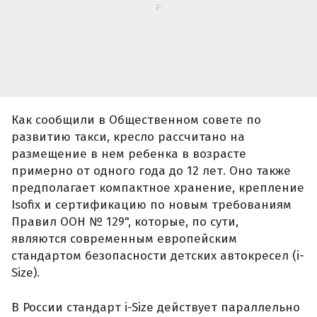
проходит этап оформления прав. Финальное
изделие планируется представить до конца
2026 года.
Напомним, с 9 января 2026 года в России
выросли
штрафы за нарушение правил
перевозки детей без автокресел. Отдельно
уточнялось, что ужесточившиеся санкции
затронули и самозанятых водителей такси.
Автор:
Иван Бахарев
Источник:
РИА Новости
Подписывайтесь на нас в
Telegram
,
Дзен
и
ВКонтакте