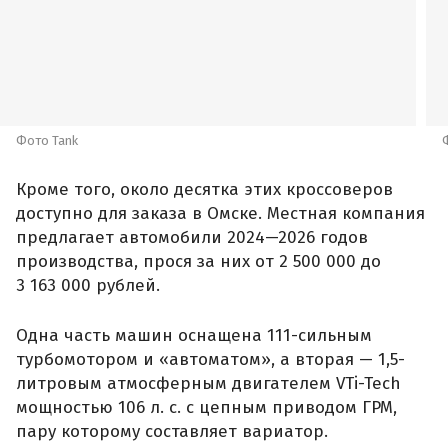
предлагает автомобили 2024—2026 годов
производства, прося за них от 2 500 000 до
3 163 000 рублей.
Одна часть машин оснащена 111-сильным
турбомотором и «автоматом», а вторая — 1,5-
литровым атмосферным двигателем VTi-Tech
мощностью 106 л. с. с цепным приводом ГРМ,
пару которому составляет вариатор.
Ранее
сообщалось
, что в России
наладили
«параллельные» поставки нового кроссовера
Toyota Wildlander, который является копией
RAV4 для китайского рынка. Там он стоит
минимум 2 000 000 рублей по текущему курсу, а
у нас с учетом всех расходов цены на них
стартуют от 3 700 000 рублей.
Автор:
Иван Бахарев