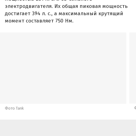
Tank 500, в свою очередь, имеет три варианта
силовой установки: два гибридных и
бензиновый. Один гибрид — классический
(неподключаемый). Его силовая установка
состоит из 2,0-литрового бензинового
турбомотора мощностью 245 л. с.,
девятиступенчатого «автомата» с
интегрированным 54-сильным электромотором
и литиевой тяговой батареей емкостью 17,5
кВт·ч. Суммарная 30-минутная мощность всей
системы составляет 299 л. с., а общий