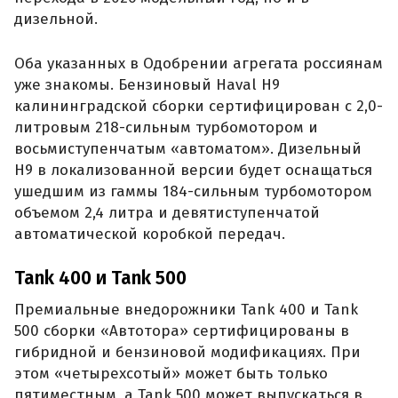
семиместным салоном.
Фото Tank