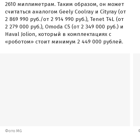
За 1 500 000 рублей новый MG ZS предлагают
привезти под заказ в Москве. Комплектация в
объявлении не уточняется, но, судя по
фотографиям, за эти деньги покупатель
получит автомобиль с отделанным эко-кожей
салоном, медиасистемой с 12-дюймовым
сенсорным дисплеем, кожаным мульти-рулём,
цифровой приборной панелью, системой
бесключевого доступа с кнопкой запуска