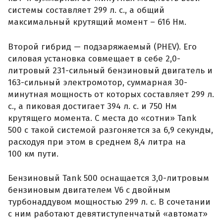
демультипликатором и функцией блокировки
обоих межколесных дифференциалов (в более
дешевом исполнении блокируется только
задний).
Напомним, в мае на калининградском
«Автоторе»
началось
серийное производство
рамного внедорожника Tank 300. Выпуск модели
осуществляется на базе сваренного и
окрашенного кузова с последующим поэтапным
расширением количества производственных
операций и локализации производства
автомобиля.
Автор:
Иван Бахарев
Источники:
Автопоток
,
Автопоток
Подписывайтесь на нас в
Telegram
,
Дзен
и
ВКонтакте