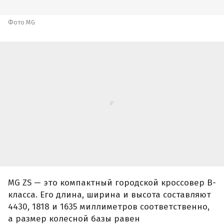
MG ZS — это компактный городской кроссовер B-
класса. Его длина, ширина и высота составляют
4430, 1818 и 1635 миллиметров соответственно,
а размер колесной базы равен
2610 миллиметрам. Таким образом, он может
считаться аналогом Geely Coolray и Cityray (от
2 869 990 руб./от 2 914 990 руб.), Tenet T4L (от
2 279 000 руб.), Omoda C5 (от 2 349 000 руб.) и
Haval Jolion, который в комплектациях с
«роботом» стоит минимум 2 449 000 рублей.
Фото MG