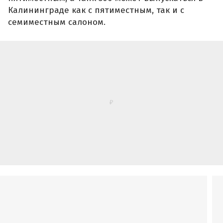
Что касается силовых установок, то Tank 400 с
недавних пор продавался в России только в
бензиновой версии с 2,0-литровым 245-сильным
турбированным двигателем,
девятиступенчатым «автоматом» и полным
приводом.
С сегодняшнего дня
в продаже есть
гибридный
Tank 400, силовая установка которого состоит из
2,0-литрового бензинового турбомотора
мощностью 231 л. с. и 68-сильного
электродвигателя. Их общая пиковая мощность