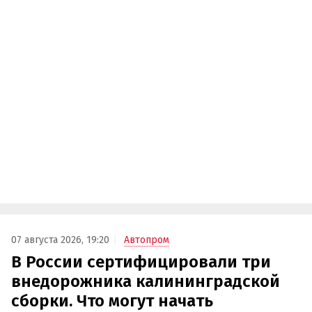
07 августа 2026, 19:20
Автопром
В России сертифицировали три
внедорожника калининградской
сборки. Что могут начать
выпускать на «Автоторе»
Завод «Автотор» может начать выпуск трех
рамных внедорожников от Great Wall
Три китайских рамных внедорожника
концерна Great Wall готовы к производству на
калининградском заводе «Автотор». Речь о
Haval H9, Tank 400 и Tank 500, которые
успешно прошли сертификацию и получили