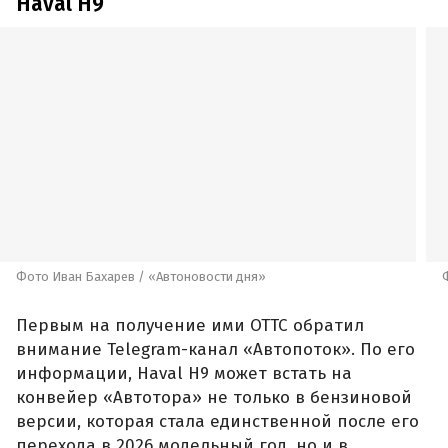
Оба указанных в Одобрении агрегата россиянам
уже знакомы. Бензиновый Haval H9
калининградской сборки сертифицирован с 2,0-
литровым 218-сильным турбомотором и
восьмиступенчатым «автоматом». Дизельный
H9 в локализованной версии будет оснащаться
ушедшим из гаммы 184-сильным турбомотором
объемом 2,4 литра и девятиступенчатой
автоматической коробкой передач.
Tank 400 и Tank 500
Премиальные внедорожники Tank 400 и Tank
500 сборки «Автотора» сертифицированы в
гибридной и бензиновой модификациях. При
этом «четырехсотый» может быть только
пятиместным, а Tank 500 может выпускаться в
Калининграде как с пятиместным, так и с