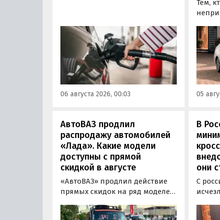
водителей форме публиковать
Тем, к
информацию об
непри
экологическом классе
автом
отпускаемого топлива. Это
может
позволит автовладельцам
азиатс
осознанно выбрать топливо
Mitsub
определенного класса — от
он сто
«Евро-2» до «Евро-5»,
текуще
сообщили в Минэнерго РФ.
Екатер
06 августа 2026, 00:03
05 авгу
600 00
«Авто
АвтоВАЗ продлил
В Рос
распродажу автомобилей
мини
«Лада». Какие модели
кросс
доступны с прямой
внедо
скидкой в августе
они с
«АвтоВАЗ» продлил действие
С росс
прямых скидок на ряд моделей
исчез
LADA в комплектациях 2024 и
листы
2025 годов выпуска до 31
F7 и 