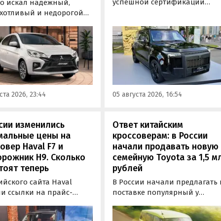
успешной сертификации
то искал надежный,
премиального внедорожник
хотливый и недорогой
Rox 01 российской сборки.
обиль «на каждый день»,
Модель получила Одобрение
 подойти популярный у
типа транспортного средств
ких таксистов седан
(ОТТС), позволяющее
ishi Attrage. В Таиланде
выпускаться на
ит от 1 380 000 рублей по
калининградском заводе
му курсу, а «частник» из
«Автотор» с российским VIN-
инбурга просит за него 1
ста 2026, 23:44
05 августа 2026, 16:54
номером.
0 рублей, узнали
новости дня».
сии изменились
Ответ китайским
мальные цены на
кроссоверам: в России
овер Haval F7 и
начали продавать новую
рожник H9. Сколько
семейную Toyota за 1,5 м
тоят теперь
рублей
ийского сайта Haval
В России начали предлагать 
ли ссылки на прайс-
поставке популярный у
 с ценами на кроссоверы
японцев компактвэн Toyota
рамные внедорожники H9
Roomy, созданный компание