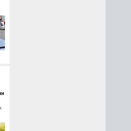
а
а
лн
к
й