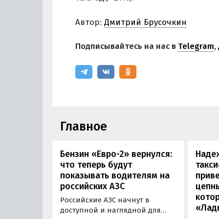
Автор:
Дмитрий Брусочкин
Подписывайтесь на нас в
Telegram
,
Главное
Бензин «Евро-2» вернулся:
Наде
что теперь будут
такси
показывать водителям на
приве
российских АЗС
цепн
кото
Российские АЗС начнут в
«Лад
доступной и наглядной для