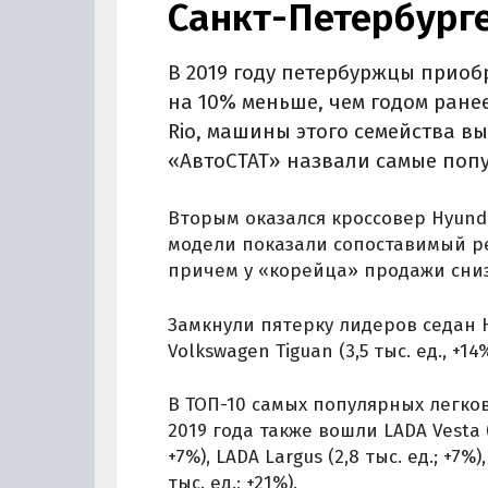
Санкт-Петербурге
В 2019 году петербуржцы приоб
на 10% меньше, чем годом ране
Rio, машины этого семейства вы
«АвтоСТАТ» назвали самые попу
Вторым оказался кроссовер Hyundai
модели показали сопоставимый ре
причем у «корейца» продажи снизи
Замкнули пятерку лидеров седан Hyu
Volkswagen Tiguan (3,5 тыс. ед., +14%
В ТОП-10 самых популярных легко
2019 года также вошли LADA Vesta (3,
+7%), LADA Largus (2,8 тыс. ед.; +7%)
тыс. ед.; +21%).