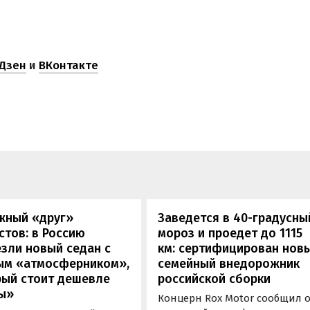
Дзен
и
ВКонтакте
жный «друг»
Заведется в 40-градусны
стов: в Россию
мороз и проедет до 1115
зли новый седан с
км: сертифицирован нов
ым «атмосферником»,
семейный внедорожник
рый стоит дешевле
российской сборки
ы»
Концерн Rox Motor сообщил 