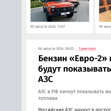
августа 2026 года. При их
2025 г
покупке можно сэкономить от
миним
20 000 до 100 000 рублей,
моделе
выяснили «Автоновости дня» в
100 ты
ходе регулярного мониторинга
узнали
05 августа 2026, 11:07
05 авгу
прайс-листов LADA.
монит
дня».
06 августа 2026, 00:03
Транспорт
Бензин «Евро-2» 
будут показывать
АЗС
АЗС в РФ начнут показывать в
топлива
Российские АЗС начнут в досту