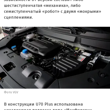
шестиступенчатая «механика», либо
семиступенчатый «робот» с двумя «мокрыми»
сцеплениями.
Фото VGV
В конструкции U70 Plus использована