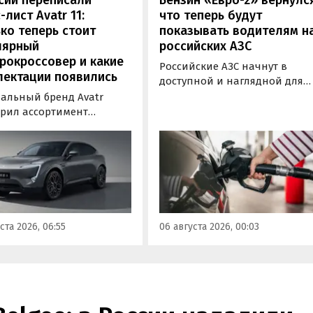
сии переписали
Бензин «Евро-2» вернулс
-лист Avatr 11:
что теперь будут
ко теперь стоит
показывать водителям н
лярный
российских АЗС
рокроссовер и какие
Российские АЗС начнут в
лектации появились
доступной и наглядной для
водителей форме публикова
альный бренд Avatr
информацию об
рил ассортимент
экологическом классе
ектаций электрического
отпускаемого топлива. Это
вера Avatr 11 в России
позволит автовладельцам
ми 2026 года. Вместе с
осознанно выбрать топливо
з его прайс-листа
определенного класса — от
ло единственное
«Евро-2» до «Евро-5»,
приводное исполнение,
сообщили в Минэнерго РФ.
имальная цена модели
ста 2026, 06:55
06 августа 2026, 00:03
а на 760 тыс. рублей,
или «Автоновости дня».