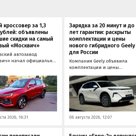
 кроссовер за 1,3
Зарядка за 20 минут и до
рублей: объявлены
лет гарантии: раскрыты
шие скидки на самый
комплектации и цены
вый «Москвич»
нового гибридного Geely
для России
вский автозавод
вич» начал официально
Компания Geely объявила
вать компактный
комплектации и цены
вер «Москвич 3» с
гибридного кроссовера EX5 в
й выгодой в размере 360
новой версии EM-R с силово
ублей. Получить такую
установкой последовательно
у можно при покупке
типа. Автомобиль оснащен
о автомобиля 2025 или
инновационной системой п
ода выпуска в период с 4
названием Electric Motor
августа, сообщили в
Extended Range (EM-R) и може
ста 2026, 16:31
06 августа 2026, 12:07
-службе компании.
заряжаться от 30 до 80% всег
за 20 минут.