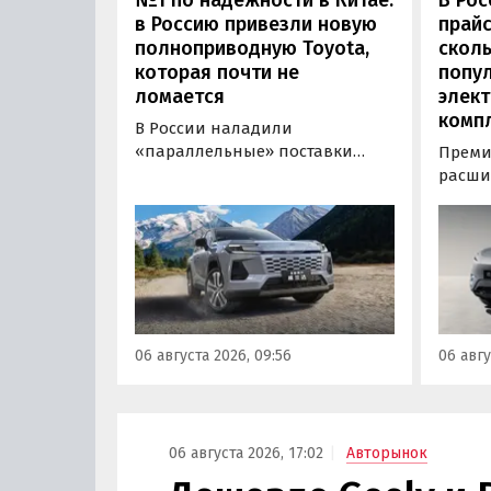
№1 по надежности в Китае:
В Рос
в Россию привезли новую
прайс
полноприводную Toyota,
сколь
которая почти не
попу
ломается
элект
комп
В России наладили
«параллельные» поставки
Преми
нового кроссовера Toyota
расши
Wildlander, который является
компл
копией RAV4 для китайского
кроссо
рынка. Там он стоит минимум 2
версия
000 000 рублей по текущему
этим и
курсу, а у нас с учетом всех
исчез
расходов цены на них стартуют
задне
от 3 700 000 рублей, выяснили
а мин
06 августа 2026, 09:56
06 авгу
«Автоновости дня».
выросл
выясн
06 августа 2026, 17:02
Авторынок