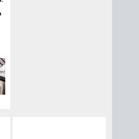
я:
а
ть