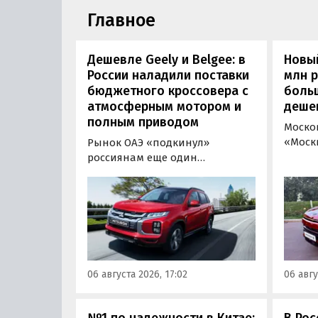
Главное
Дешевле Geely и Belgee: в
Новый
России наладили поставки
млн 
бюджетного кроссовера с
боль
атмосферным мотором и
деше
полным приводом
Моско
«Моск
Рынок ОАЭ «подкинул»
прода
россиянам еще один
кроссо
кроссовер, который годами
прямо
продавался в России
тыс. р
официально. Речь о Mitsubishi
скидк
ASX: у дилеров в Эмиратах он
новог
стоит примерно от 1 600 000
2026 г
рублей по текущему курсу, а у
по 31 
нас с учетом всех расходов
06 августа 2026, 17:02
06 авгу
пресс
цены на него стартуют от 2 251
800 рублей, узнали
«Автоновости дня».