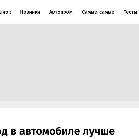
ынок
Новинки
Автопром
Самые-самые
Тесты
од в автомобиле лучше