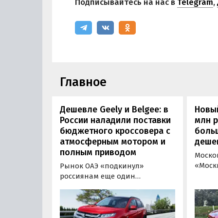
Подписывайтесь на нас в
Telegram
,
Главное
Дешевле Geely и Belgee: в
Новый
России наладили поставки
млн 
бюджетного кроссовера с
боль
атмосферным мотором и
деше
полным приводом
Моско
«Моск
Рынок ОАЭ «подкинул»
прода
россиянам еще один
кроссо
кроссовер, который годами
прямо
продавался в России
тыс. р
официально. Речь о Mitsubishi
скидк
ASX: у дилеров в Эмиратах он