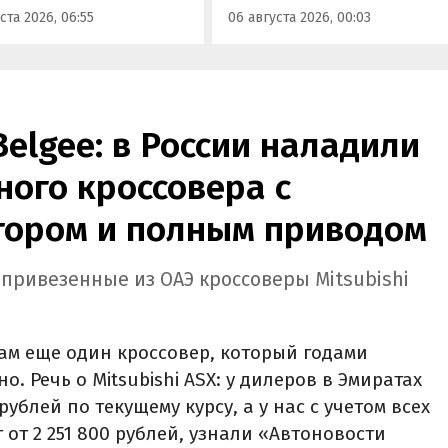
ста 2026, 06:55
06 августа 2026, 00:03
а на 760 тыс. рублей,
или «Автоновости дня».
Belgee: в России наладили
ого кроссовера с
ором и полным приводом
 привезенные из ОАЭ кроссоверы Mitsubishi
ам еще один кроссовер, который годами
. Речь о Mitsubishi ASX: у дилеров в Эмиратах
рублей по текущему курсу, а у нас с учетом всех
 от 2 251 800 рублей, узнали «Автоновости