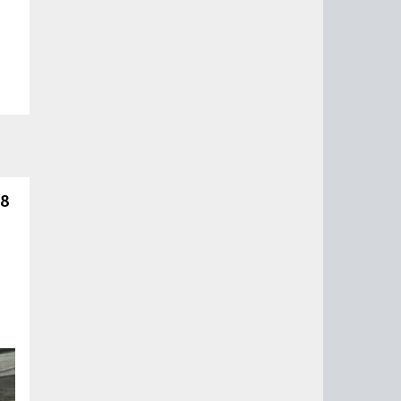
 8
й
го