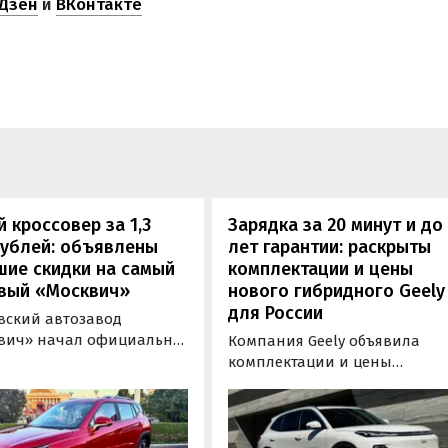
Дзен
и
ВКонтакте
 кроссовер за 1,3
Зарядка за 20 минут и до
рублей: объявлены
лет гарантии: раскрыты
шие скидки на самый
комплектации и цены
вый «Москвич»
нового гибридного Geely
для России
вский автозавод
вич» начал официально
Компания Geely объявила
вать компактный
комплектации и цены
вер «Москвич 3» с
гибридного кроссовера EX5 в
й выгодой в размере 360
новой версии EM-R с силово
ублей. Получить такую
установкой последовательно
у можно при покупке
типа. Автомобиль оснащен