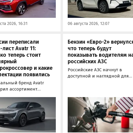
о автомобиля 2025 или
инновационной системой п
ода выпуска в период с 4
названием Electric Motor
августа, сообщили в
Extended Range (EM-R) и може
ста 2026, 16:31
06 августа 2026, 12:07
-службе компании.
заряжаться от 30 до 80% всег
за 20 минут.
сии переписали
Бензин «Евро-2» вернулс
-лист Avatr 11:
что теперь будут
ко теперь стоит
показывать водителям н
лярный
российских АЗС
рокроссовер и какие
Российские АЗС начнут в
лектации появились
доступной и наглядной для
водителей форме публикова
альный бренд Avatr
информацию об
рил ассортимент
экологическом классе
ектаций электрического
отпускаемого топлива. Это
вера Avatr 11 в России
позволит автовладельцам
ми 2026 года. Вместе с
осознанно выбрать топливо
з его прайс-листа
определенного класса — от
ло единственное
«Евро-2» до «Евро-5»,
приводное исполнение,
сообщили в Минэнерго РФ.
имальная цена модели