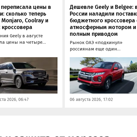
 переписала цены в
Дешевле Geely и Belgee: 
и: сколько теперь
России наладили поставк
 Monjaro, Coolray и
бюджетного кроссовера 
 кроссовера
атмосферным мотором и
полным приводом
ия Geely в августе
ла цены на четыре
Рынок ОАЭ «подкинул»
новых кроссовера в
россиянам еще один
и. Семейный Monjaro в
кроссовер, который годами
 из версий, семиместный
продавался в России
ngo, а также компактные
официально. Речь о Mitsubish
 и Cityray во всех
ASX: у дилеров в Эмиратах он
ектациях подорожали на
стоит примерно от 1 600 000
ыс. рублей, выяснили
рублей по текущему курсу, а у
овости дня» в ходе
нас с учетом всех расходов
ста 2026, 06:47
06 августа 2026, 17:02
оринга прайс-листов
цены на него стартуют от 2 25
.
800 рублей, узнали
«Автоновости дня».