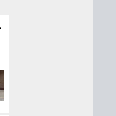
ал
L
го
й
,
 в