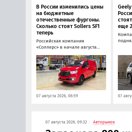
В России изменились цены
Geely
на бюджетные
Росси
отечественные фургоны.
стоят
Сколько стоят Sollers SF1
еще 2
теперь
Компан
подня
Российская компания
бензи
«Соллерс» в начале августа
Росси
повысила цены на
одной
цельнометаллический и
Okava
грузопассажирский фургоны
Coolray
Sollers SF1 на 100 тыс. рублей
компл
(+3,9-4,7%). Об этом
7-50 т
«Автоновости дня» узнали в
«Автон
ходе регулярного мониторинга
07 августа 2026, 06:59
07 авгу
монит
прайс-листов марки Sollers.
бренда
07 августа 2026, 09:32
Авторынок