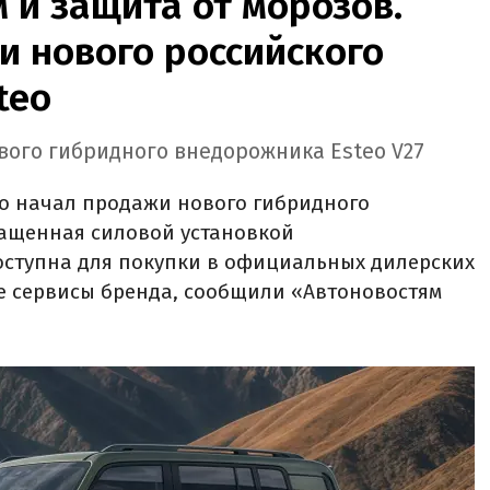
м и защита от морозов.
и нового российского
teo
вого гибридного внедорожника Esteo V27
eo начал продажи нового гибридного
нащенная силовой установкой
оступна для покупки в официальных дилерских
е сервисы бренда, сообщили «Автоновостям