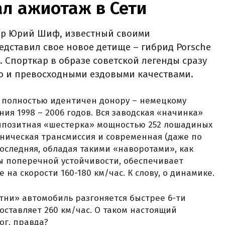
л ажиотаж в Сети
ер Юрий Шиф, известный своими
дставил свое новое детище – гибрид Porsche
. Спорткар в образе советской легенды сразу
ю и превосходными ездовыми качествами.
 полностью идентичен донору – немецкому
ния 1998 – 2006 годов. Вся заводская «начинка»
 оппозитная «шестерка» мощностью 252 лошадиных
ническая трансмиссия и современная (даже по
следняя, обладая такими «наворотами», как
ы поперечной устойчивости, обеспечивает
на скорости 160-180 км/час. К слову, о динамике.
сотни» автомобиль разгоняется быстрее 6-ти
составляет 260 км/час. О таком настоящий
ог, правда?