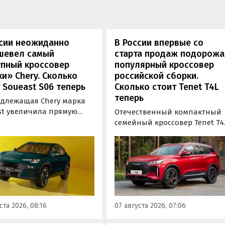
ссии неожиданно
В России впервые со
шевел самый
старта продаж подорож
упный кроссовер
популярный кроссовер
и» Chery. Сколько
российской сборки.
 Soueast S06 теперь
Сколько стоит Tenet T4L
теперь
длежащая Chery марка
st увеличила прямую
Отечественный компактный
у на свой самый
семейный кроссовер Tenet T4
ный кроссовер S06 в
подорожал на 20 тыс. рублей.
 на 100 тыс. рублей.
На эту сумму выросла цена е
ь при его покупке можно
базовой комплектации, в то
мить рекордные 250 тыс.
время как стоимость топово
й, узнали «Автоновости
версии осталась неизменной
в ходе мониторинга
выяснили «Автоновости дня»
-листов марки.
ходе мониторинга прайс-
ста 2026, 08:16
07 августа 2026, 07:06
листов Tenet.