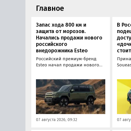
Главное
Запас хода 800 км и
В Ро
защита от морозов.
поде
Начались продажи нового
дост
российского
«дочк
внедорожника Esteo
стоит
Российский премиум-бренд
Прина
Esteo начал продажи нового
Souea
гибридного внедорожника V27.
выгод
Модель, оснащенная силовой
доступ
установкой последовательного
России
типа, уже доступна для
Тепер
покупки в официальных
сэконо
дилерских центрах Esteo и
рубле
через цифровые сервисы
дня» 
бренда, сообщили
прайс
07 августа 2026, 09:32
07 авгу
«Автоновостям дня» в его
пресс-службе.