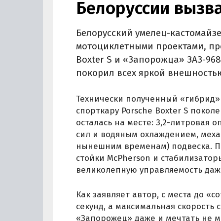
Белоруссии вызва
Белорусский умелец-кастомайз
мотоциклетными проектами, пре
Boxter S и «Запорожца» ЗАЗ-968
покорил всех яркой внешность
Технически полученный «гибрид»
спорткару Porsche Boxter S поколе
осталась на месте: 3,2-литровая
сил и водяным охлаждением, меха
нынешним временам) подвеска. По
стойки McPherson и стабилизатор
великолепную управляемость даже 
Как заявляет автор, с места до «
секунд, а максимальная скорость 
«Запорожец» даже и мечтать не м