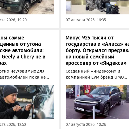
лично ознакомиться с
но прошли
новинкой на выставке
фикацию и получили
«Иннопром» в Екатеринбурге
ения типа
ста 2026, 19:20
07 августа 2026, 16:35
ортного средства (ОТТС).
аны самые
Минус 925 тысяч от
щенные от угона
государства и «Алиса» н
ские автомобили:
борту. Открылся предзак
, Geely и Chery не в
на новый семейный
рах
кроссовер от «Яндекса»
ютно неуязвимых для
Созданный «Яндексом» и
 автомобилей пока не
компанией EVM бренд UMO
вует, но есть те, которые
объявил цены и комплектац
доставить
на свою вторую модель
ышленникам больше
- полноразмерный гибридн
сложностей. Из китайских
кроссовер UMO 8 с полным
 таковыми сегодня
приводом. Его уже можно
ся модели Li и BYD,
заказать в двух версиях: Max 
ил в эфире радио РБК
5 915 000 рублей и Ultra за 6 4
ста 2026, 12:52
07 августа 2026, 10:26
итель федерального
000 рублей без учета