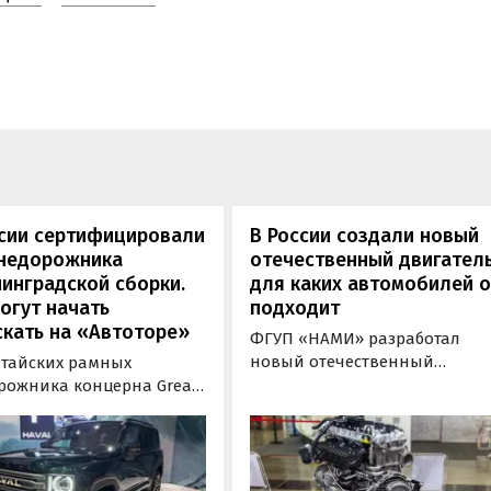
ссии сертифицировали
В России создали новый
внедорожника
отечественный двигатель
инградской сборки.
для каких автомобилей 
огут начать
подходит
кать на «Автоторе»
ФГУП «НАМИ» разработал
новый отечественный
итайских рамных
бензиновый двигатель для
рожника концерна Great
наземного транспорта,
отовы к производству на
получивший индекс 414320.
инградском заводе
Корреспонденту
ор». Речь о Haval H9,
«Автоновостей дня» удалось
00 и Tank 500, которые