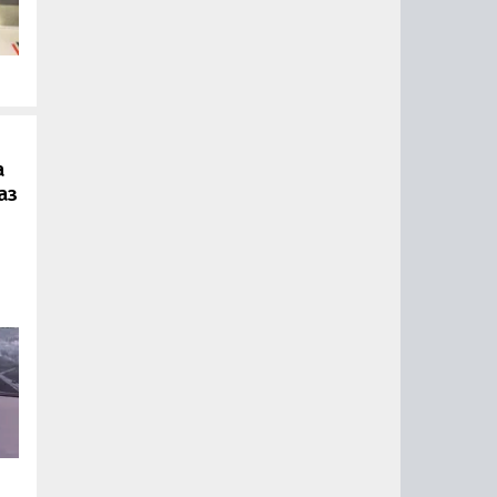
.
а
аз
ии
ый
за
15