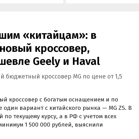
а «Угона.нет» Алексей
госсубсидии в размере 925 00
нов.
рублей.
шим «китайцам»: в
новый кроссовер,
шевле Geely и Haval
й бюджетный кроссовер MG по цене от 1,5
ый кроссовер с богатым оснащением и по
е один вариант с китайского рынка — MG ZS. В
й по текущему курсу, а в РФ с учетом всех
минимум 1 500 000 рублей, выяснили