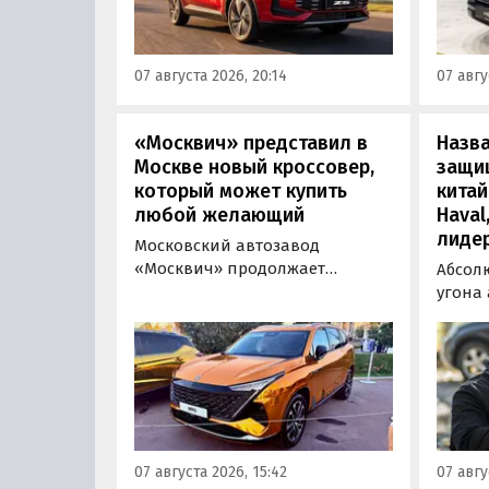
стоит от 900 000 рублей по
успеш
текущему курсу, а в РФ с учетом
серти
всех расходов за него нужно
Одобр
07 августа 2026, 20:14
07 авгу
отдать минимум 1 500 000
трансп
рублей, выяснили
«Автоновости дня».
«Москвич» представил в
Назв
Москве новый кроссовер,
защи
который может купить
китай
любой желающий
Haval
лиде
Московский автозавод
«Москвич» продолжает
Абсол
«промотировать» кроссоверы
угона
новой М-серии, спрос на
сущест
которые сейчас растет. На днях
могут 
на автомобильном фестивале
злоум
«ПроДвижение» на ВДНХ в
всего 
Москве в числе прочих
машин
моделей «Москвича» был
являют
представлен семиместный
сообщ
07 августа 2026, 15:42
07 авгу
кроссовер М90.
учред