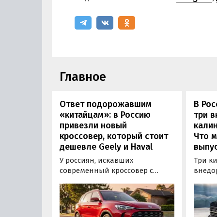
Главное
Ответ подорожавшим
В Ро
«китайцам»: в Россию
три 
привезли новый
калин
кроссовер, который стоит
Что м
дешевле Geely и Haval
выпус
У россиян, искавших
Три к
современный кроссовер с
внедо
богатым оснащением и по
Wall г
доступной цене, теперь есть
калин
еще один вариант с китайского
«Автот
рынка — MG ZS. В Китае он
Tank 4