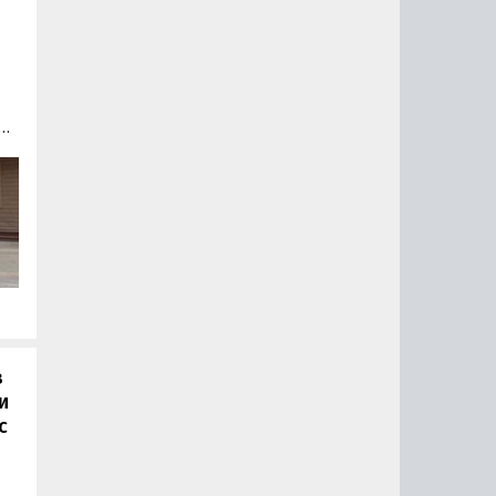
L
го
й
,
 в
в
и
с