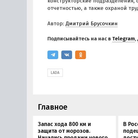
конструкторские подразделения, 
отчетностью, а также охраной тру
Автор:
Дмитрий Брусочкин
Подписывайтесь на нас в
Telegram
,
LADA
Главное
Запас хода 800 км и
В Ро
защита от морозов.
поде
Начались продажи нового
дост