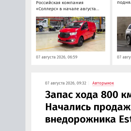
подня
Российская компания
бензи
«Соллерс» в начале августа
Росси
повысила цены на
одной
цельнометаллический и
Okava
грузопассажирский фургоны
Coolray
Sollers SF1 на 100 тыс. рублей
компл
(+3,9-4,7%). Об этом
7-50 т
«Автоновости дня» узнали в
«Автон
ходе регулярного мониторинга
07 августа 2026, 06:59
07 авгу
монит
прайс-листов марки Sollers.
бренда
07 августа 2026, 09:32
Авторынок
Запас хода 800 к
Начались продаж
внедорожника Es