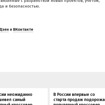
связанные с разработкой новых проектов, учетом,
да и безопасностью.
Дзен
и
ВКонтакте
ссии неожиданно
В России впервые со
шевел самый
старта продаж подорож
упный кроссовер
популярный кроссовер