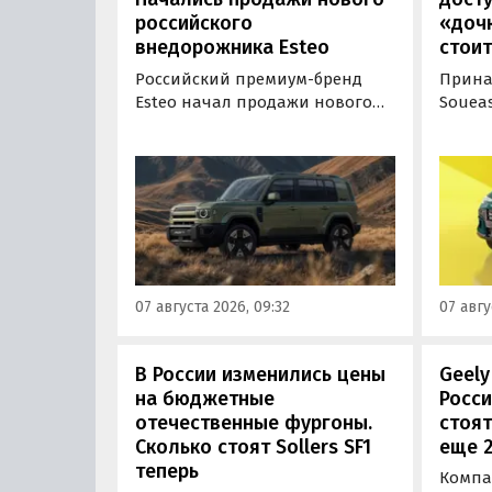
российского
«дочк
внедорожника Esteo
стоит
Российский премиум-бренд
Прина
Esteo начал продажи нового
Souea
гибридного внедорожника V27.
выгод
Модель, оснащенная силовой
доступ
установкой последовательного
России
типа, уже доступна для
Тепер
покупки в официальных
сэконо
дилерских центрах Esteo и
рубле
через цифровые сервисы
дня» 
бренда, сообщили
прайс
07 августа 2026, 09:32
07 авгу
«Автоновостям дня» в его
пресс-службе.
В России изменились цены
Geely
на бюджетные
Росси
отечественные фургоны.
стоят
Сколько стоят Sollers SF1
еще 2
теперь
Компан