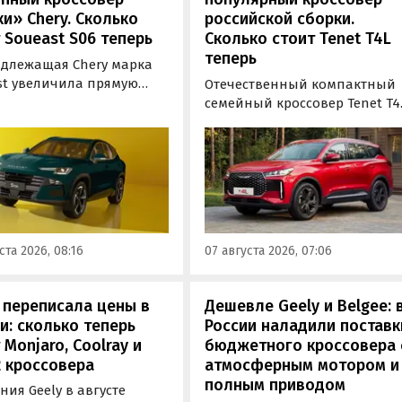
и» Chery. Сколько
российской сборки.
 Soueast S06 теперь
Сколько стоит Tenet T4L
теперь
длежащая Chery марка
st увеличила прямую
Отечественный компактный
у на свой самый
семейный кроссовер Tenet T4
ный кроссовер S06 в
подорожал на 20 тыс. рублей.
 на 100 тыс. рублей.
На эту сумму выросла цена е
ь при его покупке можно
базовой комплектации, в то
мить рекордные 250 тыс.
время как стоимость топово
й, узнали «Автоновости
версии осталась неизменной
в ходе мониторинга
выяснили «Автоновости дня»
-листов марки.
ходе мониторинга прайс-
ста 2026, 08:16
07 августа 2026, 07:06
листов Tenet.
 переписала цены в
Дешевле Geely и Belgee: 
и: сколько теперь
России наладили поставк
 Monjaro, Coolray и
бюджетного кроссовера 
 кроссовера
атмосферным мотором и
полным приводом
ия Geely в августе