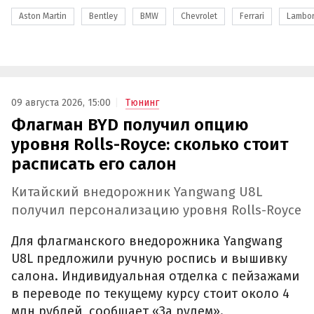
Aston Martin
Bentley
BMW
Chevrolet
Ferrari
Lambor
09 августа 2026, 15:00
Тюнинг
Флагман BYD получил опцию
уровня Rolls-Royce: сколько стоит
расписать его салон
Китайский внедорожник Yangwang U8L
получил персонализацию уровня Rolls-Royce
Для флагманского внедорожника Yangwang
U8L предложили ручную роспись и вышивку
салона. Индивидуальная отделка с пейзажами
в переводе по текущему курсу стоит около 4
млн рублей, сообщает «За рулем».