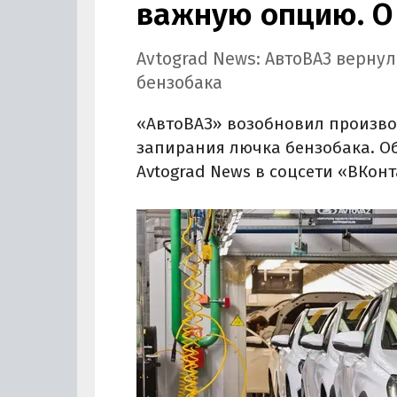
важную опцию. О
Avtograd News: АвтоВАЗ верну
бензобака
«АвтоВАЗ» возобновил произво
запирания лючка бензобака. Об
Avtograd News в соцсети «ВКонт