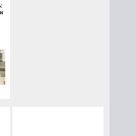
:
он
.