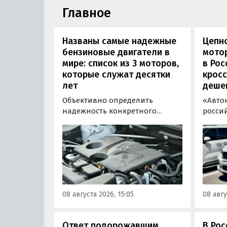
Главное
Названы самые надежные
Цепн
бензиновые двигатели в
мотор
мире: список из 3 моторов,
в Рос
которые служат десятки
кросс
лет
деше
Объективно определить
«Авто
надежность конкретного
росси
двигателя бывает непросто,
штучн
поскольку его срок службы
постав
прямо зависит от качества
кроссо
обслуживания и условий
возят 
эксплуатации. Тем не менее
Китая
Autonews составил ТОП-3 самых
уже с 
надежных бензиновых
всеми
08 августа 2026, 15:05
08 авгу
моторов, которые могут не
постан
доставлять проблем
десятилетиями.
Ответ подорожавшим
В Ро