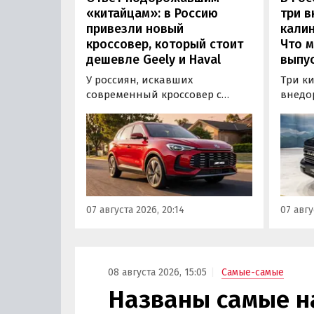
«китайцам»: в Россию
три 
привезли новый
калин
кроссовер, который стоит
Что м
дешевле Geely и Haval
выпус
У россиян, искавших
Три к
современный кроссовер с
внедо
богатым оснащением и по
Wall г
доступной цене, теперь есть
калин
еще один вариант с китайского
«Автот
рынка — MG ZS. В Китае он
Tank 4
стоит от 900 000 рублей по
успеш
текущему курсу, а в РФ с учетом
серти
всех расходов за него нужно
Одобр
07 августа 2026, 20:14
07 авгу
отдать минимум 1 500 000
трансп
рублей, выяснили
«Автоновости дня».
08 августа 2026, 15:05
Самые-самые
Названы самые 