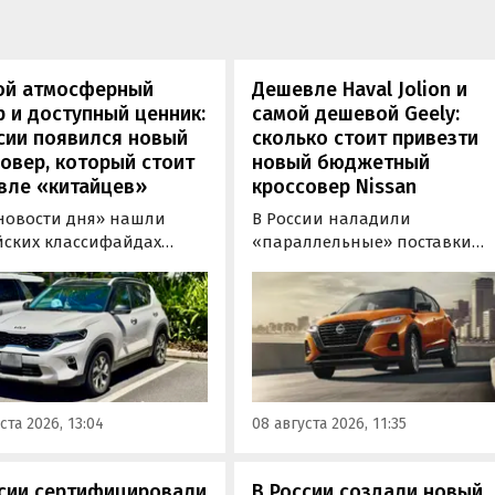
ой атмосферный
Дешевле Haval Jolion и
 и доступный ценник:
самой дешевой Geely:
сии появился новый
сколько стоит привезти
овер, который стоит
новый бюджетный
вле «китайцев»
кроссовер Nissan
новости дня» нашли
В России наладили
йских классифайдах
«параллельные» поставки
ые предложения о
компактных кроссоверов
ке нового Kia Sonet. Это
Nissan Kicks, которые
вер компактнее Seltos, а
официально продаются в
его к нам в основном из
Китае, США, на Ближнем
, предлагая автомобили
Востоке и в Юго-Восточной
доставкой, растаможкой и
Азии. В основном к нам
 документами для
попадают машины китайско
ста 2026, 13:04
08 августа 2026, 11:35
овки на учет в ГАИ.
сборки, стоящие на одном из
классифайдов минимум 1 350
000 рублей, узнали
ссии сертифицировали
В России создали новый