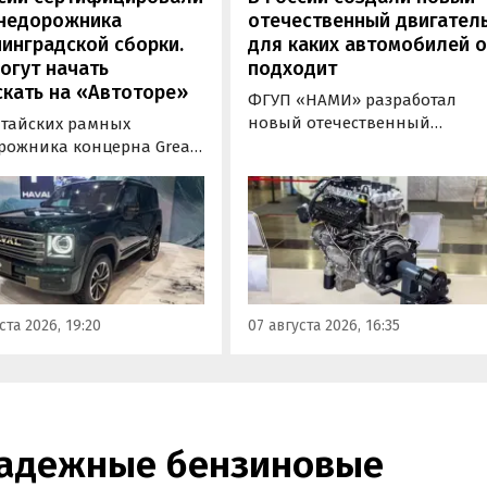
«Автоновости дня».
внедорожника
отечественный двигатель
инградской сборки.
для каких автомобилей 
огут начать
подходит
кать на «Автоторе»
ФГУП «НАМИ» разработал
новый отечественный
итайских рамных
бензиновый двигатель для
рожника концерна Great
наземного транспорта,
отовы к производству на
получивший индекс 414320.
инградском заводе
Корреспонденту
ор». Речь о Haval H9,
«Автоновостей дня» удалось
00 и Tank 500, которые
лично ознакомиться с
но прошли
новинкой на выставке
фикацию и получили
«Иннопром» в Екатеринбурге
ения типа
ста 2026, 19:20
07 августа 2026, 16:35
ортного средства (ОТТС).
надежные бензиновые