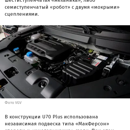
шестиступенчатая «механика», либо
семиступенчатый «робот» с двумя «мокрыми»
сцеплениями.
Фото VGV
В конструкции U70 Plus использована
независимая подвеска типа «МакФерсон»