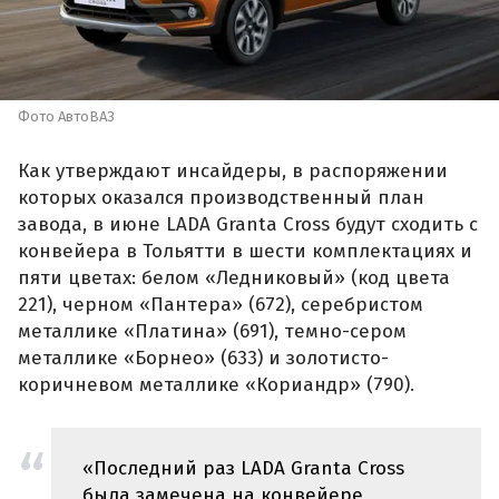
Фото АвтоВАЗ
Как утверждают инсайдеры, в распоряжении
которых оказался производственный план
завода, в июне LADA Granta Cross будут сходить с
конвейера в Тольятти в шести комплектациях и
пяти цветах: белом «Ледниковый» (код цвета
221), черном «Пантера» (672), серебристом
металлике «Платина» (691), темно-сером
металлике «Борнео» (633) и золотисто-
коричневом металлике «Кориандр» (790).
«Последний раз LADA Granta Cross
была замечена на конвейере