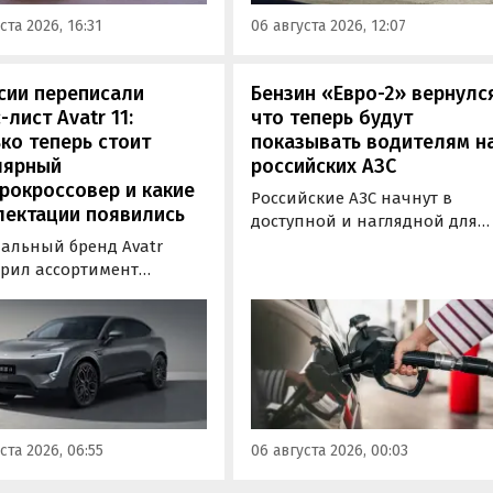
августа, сообщили в
Extended Range (EM-R) и може
ста 2026, 16:31
06 августа 2026, 12:07
-службе компании.
заряжаться от 30 до 80% всег
за 20 минут.
сии переписали
Бензин «Евро-2» вернулс
-лист Avatr 11:
что теперь будут
ко теперь стоит
показывать водителям н
лярный
российских АЗС
рокроссовер и какие
Российские АЗС начнут в
лектации появились
доступной и наглядной для
водителей форме публикова
альный бренд Avatr
информацию об
рил ассортимент
экологическом классе
ектаций электрического
отпускаемого топлива. Это
вера Avatr 11 в России
позволит автовладельцам
ми 2026 года. Вместе с
осознанно выбрать топливо
з его прайс-листа
определенного класса — от
ло единственное
«Евро-2» до «Евро-5»,
приводное исполнение,
сообщили в Минэнерго РФ.
имальная цена модели
ста 2026, 06:55
06 августа 2026, 00:03
а на 760 тыс. рублей,
или «Автоновости дня».