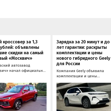
 кроссовер за 1,3
Зарядка за 20 минут и до
рублей: объявлены
лет гарантии: раскрыты
шие скидки на самый
комплектации и цены
вый «Москвич»
нового гибридного Geely
для России
вский автозавод
вич» начал официально
Компания Geely объявила
вать компактный
комплектации и цены
вер «Москвич 3» с
гибридного кроссовера EX5 в
й выгодой в размере 360
новой версии EM-R с силово
ублей. Получить такую
установкой последовательно
у можно при покупке
типа. Автомобиль оснащен
о автомобиля 2025 или
инновационной системой п
ода выпуска в период с 4
названием Electric Motor