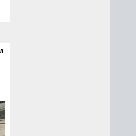
 8
й
го
од