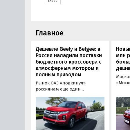
Exeed
Главное
Дешевле Geely и Belgee: в
Новый
России наладили поставки
млн 
бюджетного кроссовера с
боль
атмосферным мотором и
деше
полным приводом
Моско
«Моск
Рынок ОАЭ «подкинул»
прода
россиянам еще один
кроссо
кроссовер, который годами
прямо
продавался в России
тыс. р
официально. Речь о Mitsubishi
скидк
ASX: у дилеров в Эмиратах он
новог
стоит примерно от 1 600 000
2026 г
рублей по текущему курсу, а у