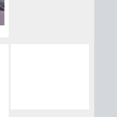
ый
за
15
0