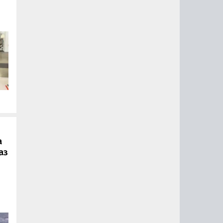
.
а
аз
ии