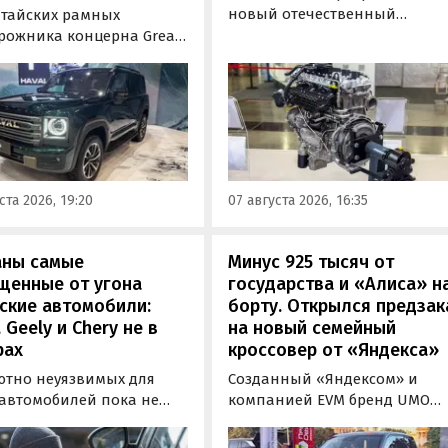
новый отечественный
итайских рамных
бензиновый двигатель для
рожника концерна Great
наземного транспорта,
отовы к производству на
получивший индекс 414320.
инградском заводе
Корреспонденту
ор». Речь о Haval H9,
«Автоновостей дня» удалось
00 и Tank 500, которые
лично ознакомиться с
но прошли
новинкой на выставке
фикацию и получили
«Иннопром» в Екатеринбурге
ения типа
ста 2026, 19:20
07 августа 2026, 16:35
ортного средства (ОТТС).
аны самые
Минус 925 тысяч от
щенные от угона
государства и «Алиса» н
ские автомобили:
борту. Открылся предзак
, Geely и Chery не в
на новый семейный
рах
кроссовер от «Яндекса»
ютно неуязвимых для
Созданный «Яндексом» и
 автомобилей пока не
компанией EVM бренд UMO
вует, но есть те, которые
объявил цены и комплектац
доставить
на свою вторую модель