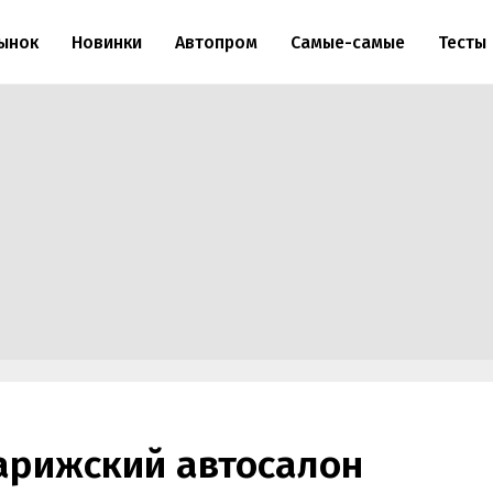
ынок
Новинки
Автопром
Самые-самые
Тесты
арижский автосалон