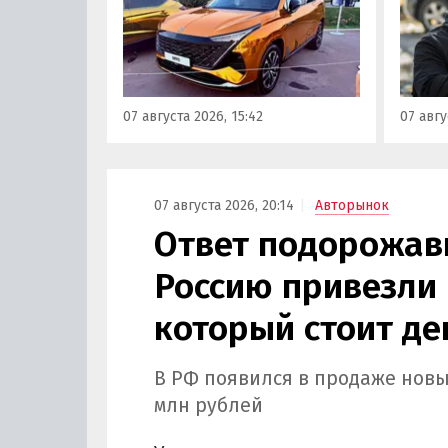
на автомобильном фестивале
злоум
«ПроДвижение» на ВДНХ в
всего 
Москве в числе прочих
машин
моделей «Москвича» был
являют
представлен семиместный
сообщ
07 августа 2026, 15:42
07 авгу
кроссовер М90.
учред
сервис
Курча
07 августа 2026, 20:14
Авторынок
Ответ подорожав
Россию привезли 
который стоит де
В РФ появился в продаже новы
млн рублей