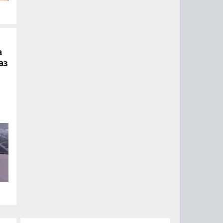
.
а
аз
ии
ый
за
15
0