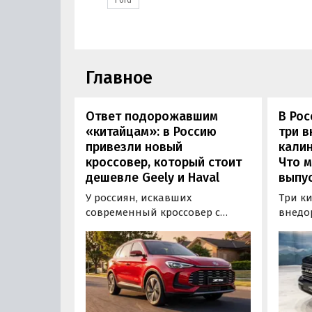
Главное
Ответ подорожавшим
В Ро
«китайцам»: в Россию
три 
привезли новый
калин
кроссовер, который стоит
Что м
дешевле Geely и Haval
выпус
У россиян, искавших
Три к
современный кроссовер с
внедо
богатым оснащением и по
Wall г
доступной цене, теперь есть
калин
еще один вариант с китайского
«Автот
рынка — MG ZS. В Китае он
Tank 4
стоит от 900 000 рублей по
успеш
текущему курсу, а в РФ с учетом
серти