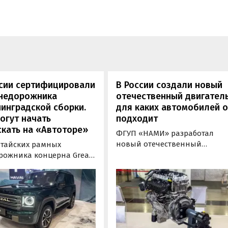
ссии сертифицировали
В России создали новый
внедорожника
отечественный двигатель
инградской сборки.
для каких автомобилей 
огут начать
подходит
кать на «Автоторе»
ФГУП «НАМИ» разработал
новый отечественный
итайских рамных
бензиновый двигатель для
рожника концерна Great
наземного транспорта,
отовы к производству на
получивший индекс 414320.
инградском заводе
Корреспонденту
ор». Речь о Haval H9,
«Автоновостей дня» удалось
00 и Tank 500, которые
лично ознакомиться с
но прошли
новинкой на выставке
фикацию и получили