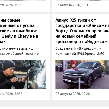
«Иннопром» в Екатеринбурге
ения типа
ста 2026, 19:20
07 августа 2026, 16:35
ортного средства (ОТТС).
аны самые
Минус 925 тысяч от
щенные от угона
государства и «Алиса» н
ские автомобили:
борту. Открылся предзак
, Geely и Chery не в
на новый семейный
рах
кроссовер от «Яндекса»
ютно неуязвимых для
Созданный «Яндексом» и
 автомобилей пока не
компанией EVM бренд UMO
вует, но есть те, которые
объявил цены и комплектац
доставить
на свою вторую модель
ышленникам больше
- полноразмерный гибридн
сложностей. Из китайских
кроссовер UMO 8 с полным
 таковыми сегодня
приводом. Его уже можно
ся модели Li и BYD,
заказать в двух версиях: Max 
ил в эфире радио РБК
5 915 000 рублей и Ultra за 6 4
ста 2026, 12:52
07 августа 2026, 10:26
итель федерального
000 рублей без учета
а «Угона.нет» Алексей
госсубсидии в размере 925 00
нов.
рублей.