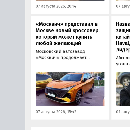
всех расходов за него нужно
Одобр
07 августа 2026, 20:14
07 авгу
отдать минимум 1 500 000
трансп
рублей, выяснили
«Автоновости дня».
«Москвич» представил в
Назв
Москве новый кроссовер,
защи
который может купить
китай
любой желающий
Haval
лиде
Московский автозавод
«Москвич» продолжает
Абсол
«промотировать» кроссоверы
угона
новой М-серии, спрос на
сущест
которые сейчас растет. На днях
могут 
на автомобильном фестивале
злоум
«ПроДвижение» на ВДНХ в
всего 
Москве в числе прочих
машин
моделей «Москвича» был
являют
представлен семиместный
сообщ
07 августа 2026, 15:42
07 авгу
кроссовер М90.
учред
сервис
Курча