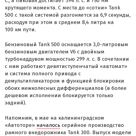
с., а пиковая достигает 394 л. с. и 750 Нм
крутящего момента. С места до «сотни» Tank
500 с такой системой разгоняется за 6,9 секунды,
расходуя при этом в среднем 8,4 литра на
100 км пути.
Бензиновый Tank 500 оснащается 3,0-литровым
бензиновым двигателем V6 с двойным
турбонаддувом мощностью 299 л. с. В сочетании
с ним работают девятиступенчатый «автомат»
и система полного привода с
демультипликатором и функцией блокировки
обоих межколесных дифференциалов (в более
дешевом исполнении блокируется только
задний).
Напомним, в мае на калининградском
«Автоторе»
началось
серийное производство
рамного внедорожника Tank 300. Выпуск модели