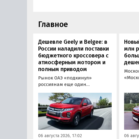
Главное
Дешевле Geely и Belgee: в
Новый
России наладили поставки
млн 
бюджетного кроссовера с
боль
атмосферным мотором и
деше
полным приводом
Моско
«Моск
Рынок ОАЭ «подкинул»
прода
россиянам еще один
кроссо
кроссовер, который годами
прямо
продавался в России
тыс. р
официально. Речь о Mitsubishi
скидк
ASX: у дилеров в Эмиратах он
новог
стоит примерно от 1 600 000
2026 г
рублей по текущему курсу, а у
по 31 
нас с учетом всех расходов
06 августа 2026, 17:02
06 авгу
пресс
цены на него стартуют от 2 251