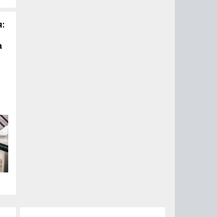
я:
а
ть