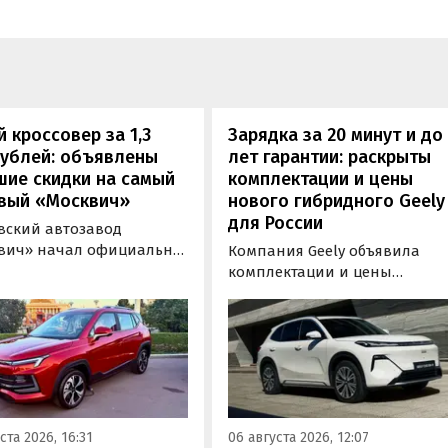
 кроссовер за 1,3
Зарядка за 20 минут и до
рублей: объявлены
лет гарантии: раскрыты
шие скидки на самый
комплектации и цены
вый «Москвич»
нового гибридного Geely
для России
вский автозавод
вич» начал официально
Компания Geely объявила
вать компактный
комплектации и цены
вер «Москвич 3» с
гибридного кроссовера EX5 в
й выгодой в размере 360
новой версии EM-R с силово
ублей. Получить такую
установкой последовательно
у можно при покупке
типа. Автомобиль оснащен
о автомобиля 2025 или
инновационной системой п
ода выпуска в период с 4
названием Electric Motor
августа, сообщили в
Extended Range (EM-R) и може
ста 2026, 16:31
06 августа 2026, 12:07
-службе компании.
заряжаться от 30 до 80% всег