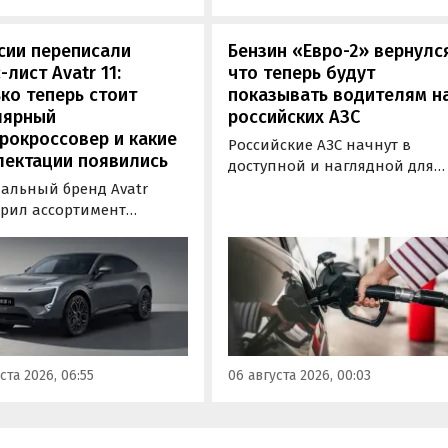
за 20 минут.
сии переписали
Бензин «Евро-2» вернулс
-лист Avatr 11:
что теперь будут
ко теперь стоит
показывать водителям н
лярный
российских АЗС
рокроссовер и какие
Российские АЗС начнут в
лектации появились
доступной и наглядной для
водителей форме публикова
альный бренд Avatr
информацию об
рил ассортимент
экологическом классе
ектаций электрического
отпускаемого топлива. Это
вера Avatr 11 в России
позволит автовладельцам
ми 2026 года. Вместе с
осознанно выбрать топливо
з его прайс-листа
определенного класса — от
ло единственное
«Евро-2» до «Евро-5»,
приводное исполнение,
сообщили в Минэнерго РФ.
имальная цена модели
ста 2026, 06:55
06 августа 2026, 00:03
а на 760 тыс. рублей,
или «Автоновости дня».