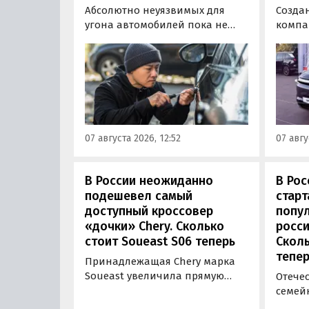
Абсолютно неуязвимых для
Созда
угона автомобилей пока не
компа
существует, но есть те, которые
объяв
могут доставить
на св
злоумышленникам больше
- пол
всего сложностей. Из китайских
кросс
машин таковыми сегодня
приво
являются модели Li и BYD,
заказа
сообщил в эфире радио РБК
5 915 
07 августа 2026, 12:52
07 авгу
учредитель федерального
000 ру
сервиса «Угона.нет» Алексей
госсуб
Курчанов.
рублей
В России неожиданно
В Рос
подешевел самый
стар
доступный кроссовер
попу
«дочки» Chery. Сколько
росси
стоит Soueast S06 теперь
Сколь
тепер
Принадлежащая Chery марка
Soueast увеличила прямую
Отече
выгоду на свой самый
семей
доступный кроссовер S06 в
подоро