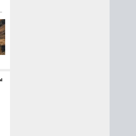
7.
й
го
ы