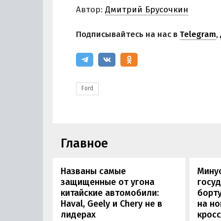
Автор:
Дмитрий Брусочкин
Подписывайтесь на нас в
Telegram
,
Ford
Главное
Названы самые
Минус
защищенные от угона
госуд
китайские автомобили:
борту
Haval, Geely и Chery не в
на н
лидерах
кросс