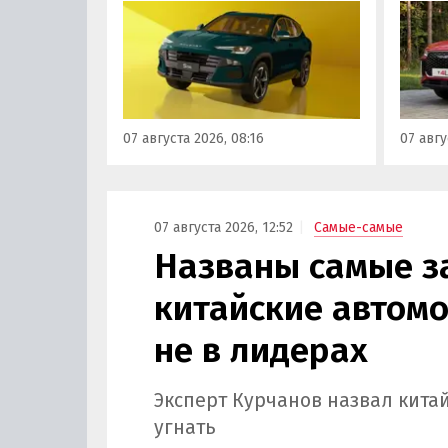
России на 100 тыс. рублей.
На эту
Теперь при его покупке можно
базово
сэкономить рекордные 250 тыс.
время
рублей, узнали «Автоновости
верси
дня» в ходе мониторинга
выясн
прайс-листов марки.
ходе 
07 августа 2026, 08:16
07 авгу
листов
07 августа 2026, 12:52
Самые-самые
Названы самые з
китайские автомоб
не в лидерах
Эксперт Курчанов назвал кита
угнать