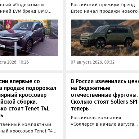
нный «Яндексом» и
Российский премиум-бренд
нией EVM бренд UMO
Esteo начал продажи нового
ил цены и комплектации
гибридного внедорожника V2
ою вторую модель
Модель, оснащенная силово
норазмерный гибридный
установкой последовательно
овер UMO 8 с полным
типа, уже доступна для
дом. Его уже можно
покупки в официальных
ть в двух версиях: Max за
дилерских центрах Esteo и
000 рублей и Ultra за 6 415
через цифровые сервисы
ста 2026, 10:26
07 августа 2026, 09:32
блей без учета
бренда, сообщили
сидии в размере 925 000
«Автоновостям дня» в его
.
пресс-службе.
сии впервые со
В России изменились цен
та продаж подорожал
на бюджетные
лярный кроссовер
отечественные фургоны.
йской сборки.
Сколько стоят Sollers SF1
ко стоит Tenet T4L
теперь
ь
Российская компания
«Соллерс» в начале августа
ственный компактный
повысила цены на
ный кроссовер Tenet T4L
цельнометаллический и
жал на 20 тыс. рублей.