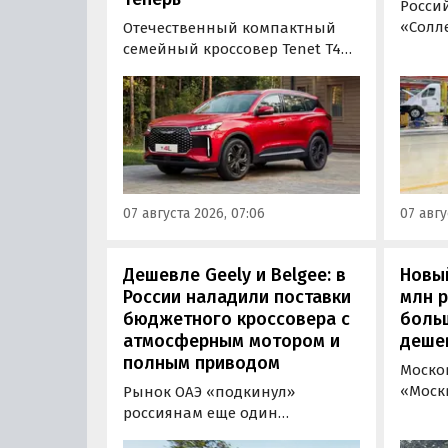
Росси
«Солле
Отечественный компактный
повыс
семейный кроссовер Tenet T4L
цельн
подорожал на 20 тыс. рублей.
грузо
На эту сумму выросла цена его
Soller
базовой комплектации, в то
(+3,9-4
время как стоимость топовой
«Авто
версии осталась неизменной,
ходе 
выяснили «Автоновости дня» в
прайс-
ходе мониторинга прайс-
07 августа 2026, 07:06
07 авгу
листов Tenet.
Дешевле Geely и Belgee: в
Новый
России наладили поставки
млн 
бюджетного кроссовера с
боль
атмосферным мотором и
деше
полным приводом
Моско
«Моск
Рынок ОАЭ «подкинул»
прода
россиянам еще один
кроссо
кроссовер, который годами