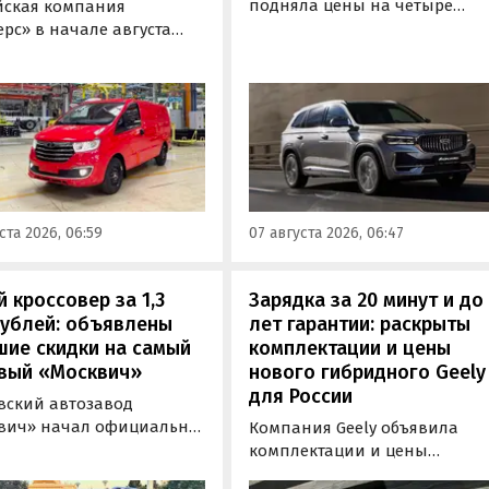
подняла цены на четыре
йская компания
бензиновых кроссовера в
рс» в начале августа
России. Семейный Monjaro в
ила цены на
одной из версий, семиместн
ометаллический и
Okavango, а также компактн
пассажирский фургоны
Coolray и Cityray во всех
s SF1 на 100 тыс. рублей
комплектациях подорожали 
,7%). Об этом
7-50 тыс. рублей, выяснили
новости дня» узнали в
«Автоновости дня» в ходе
регулярного мониторинга
мониторинга прайс-листов
листов марки Sollers.
ста 2026, 06:59
07 августа 2026, 06:47
бренда.
 кроссовер за 1,3
Зарядка за 20 минут и до
рублей: объявлены
лет гарантии: раскрыты
шие скидки на самый
комплектации и цены
вый «Москвич»
нового гибридного Geely
для России
вский автозавод
вич» начал официально
Компания Geely объявила
вать компактный
комплектации и цены
вер «Москвич 3» с
гибридного кроссовера EX5 в