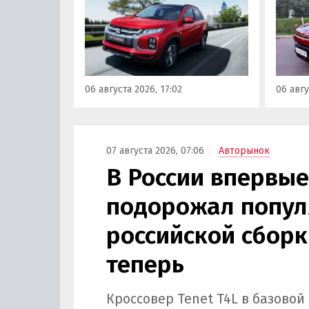
прямо
продавался в России
тыс. р
официально. Речь о Mitsubishi
скидк
ASX: у дилеров в Эмиратах он
новог
стоит примерно от 1 600 000
2026 г
рублей по текущему курсу, а у
по 31 
нас с учетом всех расходов
06 августа 2026, 17:02
06 авгу
пресс
цены на него стартуют от 2 251
800 рублей, узнали
«Автоновости дня».
07 августа 2026, 07:06
Авторынок
В России впервые
подорожал попул
российской сборки
теперь
Кроссовер Tenet T4L в базовой