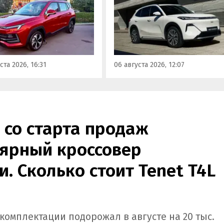
й выгодой в размере 360
новой версии EM-R с силово
ублей. Получить такую
установкой последовательно
у можно при покупке
типа. Автомобиль оснащен
о автомобиля 2025 или
инновационной системой п
ода выпуска в период с 4
названием Electric Motor
августа, сообщили в
Extended Range (EM-R) и може
ста 2026, 16:31
06 августа 2026, 12:07
-службе компании.
заряжаться от 30 до 80% всег
за 20 минут.
 со старта продаж
ярный кроссовер
. Сколько стоит Tenet T4L
 комплектации подорожал в августе на 20 тыс.