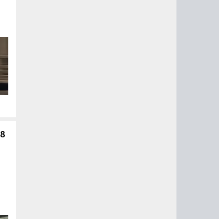
ый
ые
на
 8