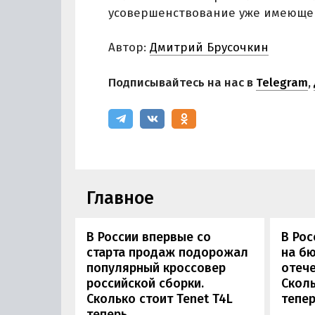
усовершенствование уже имеюще
Автор:
Дмитрий Брусочкин
Подписывайтесь на нас в
Telegram
,
Главное
В России впервые со
В Рос
старта продаж подорожал
на б
популярный кроссовер
отеч
российской сборки.
Сколь
Сколько стоит Tenet T4L
тепер
теперь