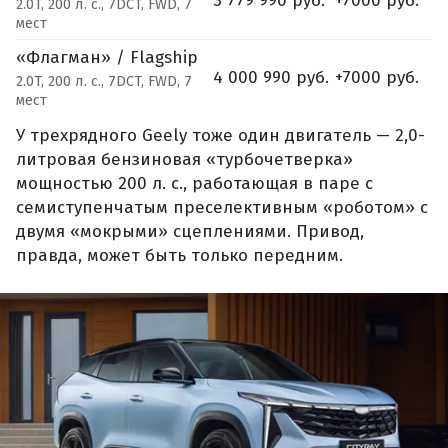
3 779 990 руб.
+7000 руб.
2.0T, 200 л. с., 7DCT, FWD, 7
мест
«Флагман» / Flagship
4 000 990 руб.
+7000 руб.
2.0T, 200 л. с., 7DCT, FWD, 7
мест
У трехрядного Geely тоже один двигатель — 2,0-
литровая бензиновая «турбочетверка»
мощностью 200 л. с., работающая в паре с
семиступенчатым преселективным «роботом» с
двумя «мокрыми» сцеплениями. Привод,
правда, может быть только передним.