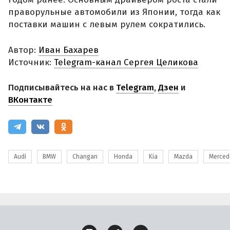
праворульные автомобили из Японии, тогда как
поставки машин с левым рулем сократились.
Автор:
Иван Бахарев
Источник:
Telegram-канал Сергея Целикова
Подписывайтесь на нас в
Telegram
,
Дзен
и
ВКонтакте
Audi
BMW
Changan
Honda
Kia
Mazda
Merced